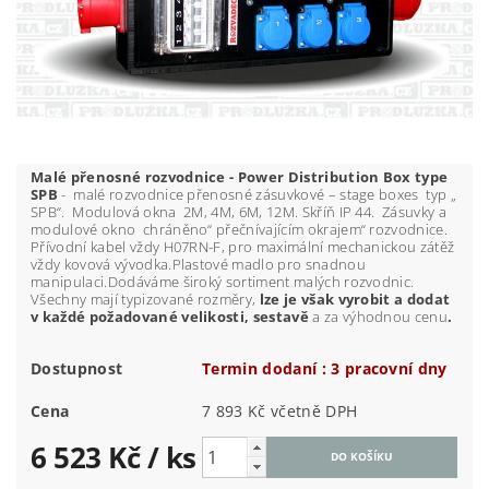
Malé přenosné rozvodnice - Power Distribution Box type
SPB
- malé rozvodnice přenosné zásuvkové – stage boxes typ „
SPB“. Modulová okna 2M, 4M, 6M, 12M. Skříň IP 44. Zásuvky a
modulové okno chráněno“ přečnívajícím okrajem“ rozvodnice.
Přívodní kabel vždy H07RN-F, pro maximální mechanickou zátěž
vždy kovová vývodka.Plastové madlo pro snadnou
manipulaci.Dodáváme široký sortiment malých rozvodnic.
Všechny mají typizované rozměry,
lze je však vyrobit a dodat
v každé požadované velikosti, sestavě
a za výhodnou cenu
.
Dostupnost
Termin dodaní : 3 pracovní dny
Cena
7 893 Kč včetně DPH
6 523 Kč
/ ks