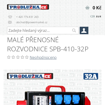
0 Kč
CZK
EUR
+ 420 776 831 263
obchod@powermarket.cz
MALÉ PŘENOSNÉ
ROZVODNICE SPB-410-32P
Neohodnoceno