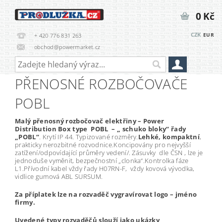
0 Kč
CZK
EUR
+ 420 776 831 263
obchod@powermarket.cz
PŘENOSNÉ ROZBOČOVAČE
POBL
Malý přenosný rozbočovač elektřiny – Power
Distribution Box type POBL
– „ schuko bloky“ řady
„POBL“
. Krytí IP 44. Typizované rozměry.
Lehké, kompaktní
,
prakticky nerozbitné rozvodnice.Koncipovány pro nejvyšší
zatížení/odpovídající průměry vedení/. Zásuvky dle ČSN , lze je
jednoduše vyměnit, bezpečnostní „clonka“.Kontrolka fáze
L1.Přívodní kabel vždy řady H07RN-F, vždy kovová vývodka,
vidlice gumová ABL SURSUM.
Za příplatek lze na rozvaděč vygravírovat logo – jméno
firmy.
Uvedené typy rozvaděčů slouží jako ukázky