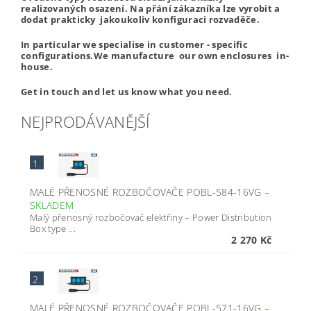
realizovaných osazení. Na přání zákazníka lze vyrobit a
dodat prakticky jakoukoliv konfiguraci rozvaděče.
In particular we specialise in customer - specific
configurations.We manufacture our own enclosures in-
house.
Get in touch and let us know what you need.
NEJPRODÁVANĚJŠÍ
1.
MALÉ PŘENOSNÉ ROZBOČOVAČE POBL-584-16VG
–
SKLADEM
Malý přenosný rozbočovač elektřiny – Power Distribution
Box type ...
2 270 Kč
2.
MALÉ PŘENOSNÉ ROZBOČOVAČE POBL-571-16VG
–