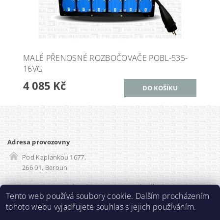
MALÉ PŘENOSNÉ ROZBOČOVAČE POBL-535-
16VG
4 085 Kč
Adresa provozovny
Pod Kaplankou 1677,
266 01, Beroun
Rozvadec-shop.cz
|
SEO optimalizace
Tento web používá soubory cookie. Dalším procházením
tohoto webu vyjadřujete souhlas s jejich používáním.