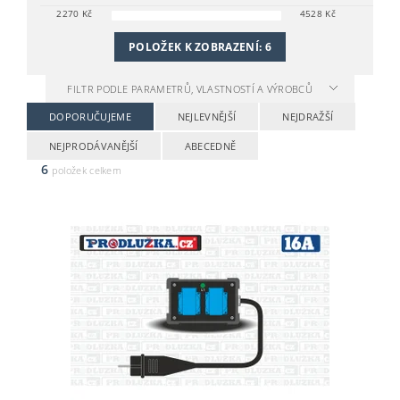
2270
Kč
4528
Kč
POLOŽEK K ZOBRAZENÍ:
6
FILTR PODLE PARAMETRŮ, VLASTNOSTÍ A VÝROBCŮ
DOPORUČUJEME
NEJLEVNĚJŠÍ
NEJDRAŽŠÍ
NEJPRODÁVANĚJŠÍ
ABECEDNĚ
6
položek celkem