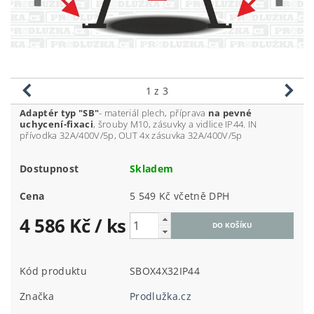
1
z 3
Adaptér typ "SB"
- materiál plech, příprava
na pevné
uchycení-fixaci
, šrouby M10, zásuvky a vidlice IP44. IN
přívodka 32A/400V/5p, OUT 4x zásuvka 32A/400V/5p
Dostupnost
Skladem
Cena
5 549 Kč včetně DPH
4 586 Kč
/ ks
Kód produktu
SBOX4X32IP44
Značka
Prodlužka.cz