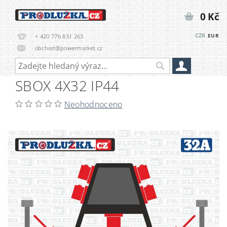
0 Kč
CZK
EUR
+ 420 776 831 263
obchod@powermarket.cz
SBOX 4X32 IP44
Neohodnoceno