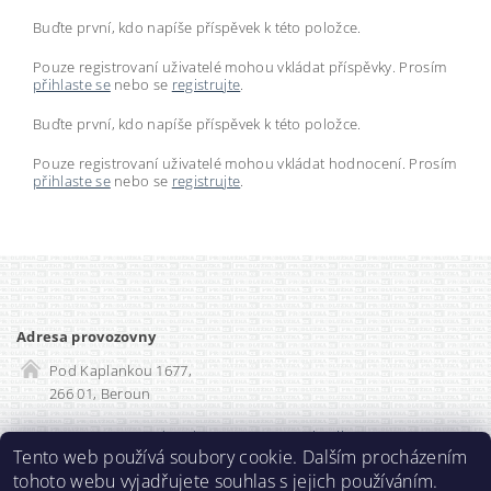
Buďte první, kdo napíše příspěvek k této položce.
Pouze registrovaní uživatelé mohou vkládat příspěvky. Prosím
přihlaste se
nebo se
registrujte
.
Buďte první, kdo napíše příspěvek k této položce.
Pouze registrovaní uživatelé mohou vkládat hodnocení. Prosím
přihlaste se
nebo se
registrujte
.
Adresa provozovny
Pod Kaplankou 1677,
266 01, Beroun
Rozvadec-shop.cz
|
SEO optimalizace
Tento web používá soubory cookie. Dalším procházením
tohoto webu vyjadřujete souhlas s jejich používáním.