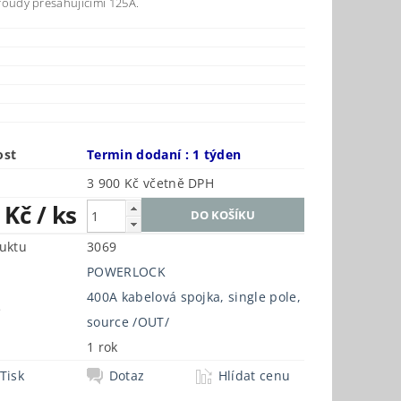
roudy přesahujícími 125A.
ost
Termin dodaní : 1 týden
3 900 Kč včetně DPH
3 Kč
/ ks
uktu
3069
POWERLOCK
400A kabelová spojka, single pole,
e
source /OUT/
1 rok
Tisk
Dotaz
Hlídat cenu