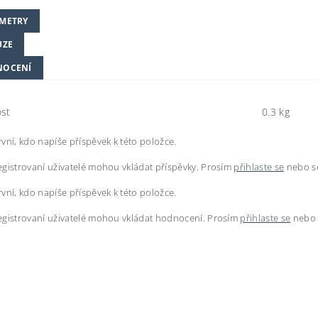
METRY
UZE
NOCENÍ
st
0.3 kg
vní, kdo napíše příspěvek k této položce.
gistrovaní uživatelé mohou vkládat příspěvky. Prosím
přihlaste se
nebo 
vní, kdo napíše příspěvek k této položce.
egistrovaní uživatelé mohou vkládat hodnocení. Prosím
přihlaste se
nebo