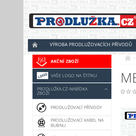
VÝROBA PRODLUŽOVACÍCH PŘÍVODŮ
AKČNÍ ZBOŽÍ
M
VAŠE LOGO NA ŠTÍTKU
PRODLUŽKA.CZ-NABÍDKA
ZBOŽÍ
PRODLUŽOVACÍ PŘÍVODY
PRODLUŽOVACÍ KABEL NA
BUBNU