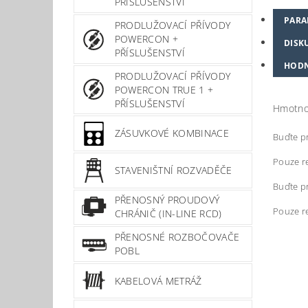
PŘÍSLUŠENSTVÍ
PARA
PRODLUŽOVACÍ PŘÍVODY
POWERCON +
DISK
PŘÍSLUŠENSTVÍ
HOD
PRODLUŽOVACÍ PŘÍVODY
POWERCON TRUE 1 +
PŘÍSLUŠENSTVÍ
Hmotno
ZÁSUVKOVÉ KOMBINACE
Buďte pr
Pouze re
STAVENIŠTNÍ ROZVADĚČE
Buďte pr
PŘENOSNÝ PROUDOVÝ
Pouze r
CHRÁNIČ (IN-LINE RCD)
PŘENOSNÉ ROZBOČOVAČE
POBL
KABELOVÁ METRÁŽ