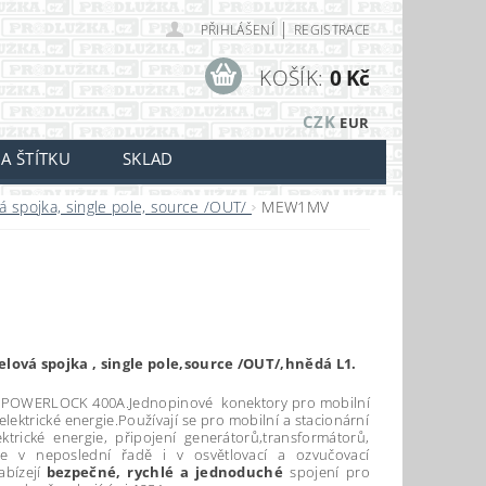
|
PŘIHLÁŠENÍ
REGISTRACE
KOŠÍK:
0 Kč
CZK
EUR
A ŠTÍTKU
SKLAD
á spojka, single pole, source /OUT/
MEW1MV
elová spojka , single pole,source /OUT/,hnědá L1.
 POWERLOCK 400A.Jednopinové konektory pro mobilní
elektrické energie.Používají se pro mobilní a stacionární
ktrické energie, připojení generátorů,transformátorů,
e v neposlední řadě i v osvětlovací a ozvučovací
abízejí
bezpečné, rychlé a jednoduché
spojení pro