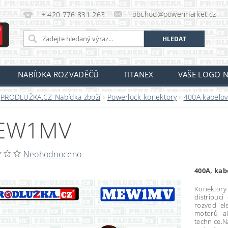
obchod@powermarket.cz
+ 420 776 831 263
NABÍDKA ROZVADĚČŮ
TITANEX
VAŠE LOGO N
PRODLUŽKA.CZ-Nabídka zboží
Powerlock konektory
400A kabelov
EW1MV
Neohodnoceno
400A, kab
Konektory
distribuci 
rozvod ele
motorů al
technice.N