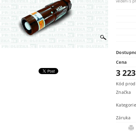
vedení s p
Dostupn
Cena
3 22
Kód prod
Značka
Kategori
Záruka