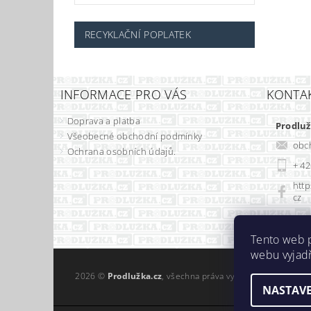
RECYKLAČNÍ POPLATEK
INFORMACE PRO VÁS
KONTA
Doprava a platba
Prodluž
Všeobecné obchodní podmínky
obc
Ochrana osobních údajů.
+ 42
http
cz
Tento web 
webu vyjadř
2026 ©
Prodlužka.cz
, všechna práva vyhrazena
NASTAVE