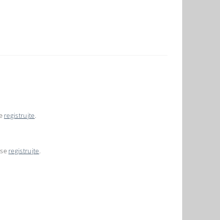
se
registrujte
.
 se
registrujte
.