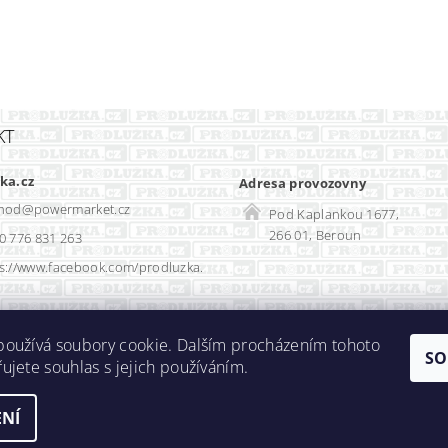
KT
ka.cz
Adresa provozovny
hod
@
powermarket.cz
Pod Kaplankou 1677,
266 01, Beroun
0 776 831 263
s://www.facebook.com/prodluzka.
Rozvadec-shop.cz
|
SEO optimalizace
používá soubory cookie. Dalším procházením tohoto
SO
ujete souhlas s jejich používáním.
NÍ