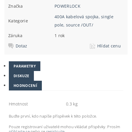
Značka
POWERLOCK
400A kabelová spojka, single
Kategorie
pole, source /OUT/
Záruka
1 rok
Dotaz
Hlídat cenu
PARAMETRY
DISKUZE
HODNOCENÍ
Hmotnost
0.3 kg
Buďte první, kdo napíše příspěvek k této položce.
Pouze registrovaní uživatelé mohou vkládat příspěvky. Prosím
přihlaste se
nebo se
registrujte
.