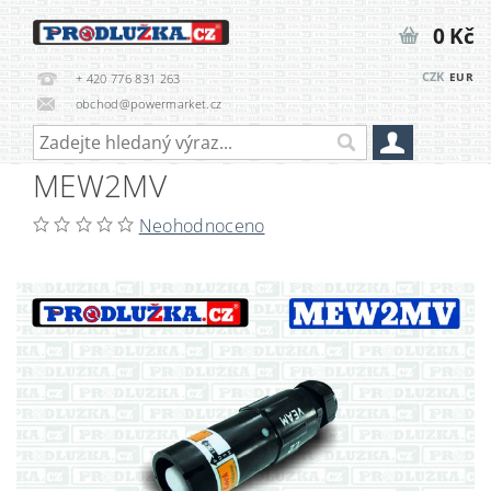
0 Kč
CZK
EUR
+ 420 776 831 263
obchod@powermarket.cz
MEW2MV
Neohodnoceno