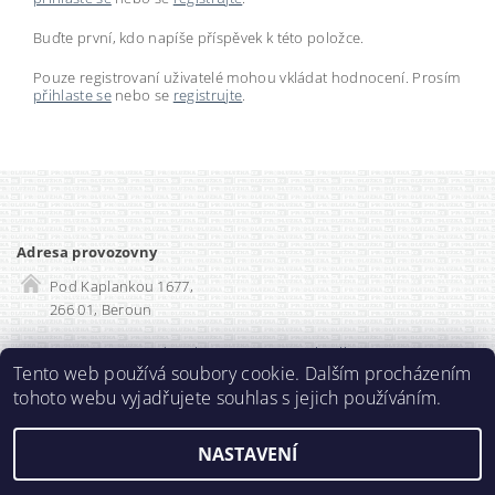
Buďte první, kdo napíše příspěvek k této položce.
Pouze registrovaní uživatelé mohou vkládat hodnocení. Prosím
přihlaste se
nebo se
registrujte
.
Adresa provozovny
Pod Kaplankou 1677,
266 01, Beroun
Rozvadec-shop.cz
|
SEO optimalizace
Tento web používá soubory cookie. Dalším procházením
tohoto webu vyjadřujete souhlas s jejich používáním.
2026 ©
Prodlužka.cz
, všechna práva vyhrazena
NASTAVENÍ
Vytvořil Shoptet