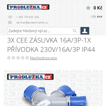
0 Kč
CZK
EUR
+ 420 776 831 263
obchod@powermarket.cz
3X CEE ZÁSUVKA 16A/3P-1X
PŘÍVODKA 230V/16A/3P IP44
Neohodnoceno