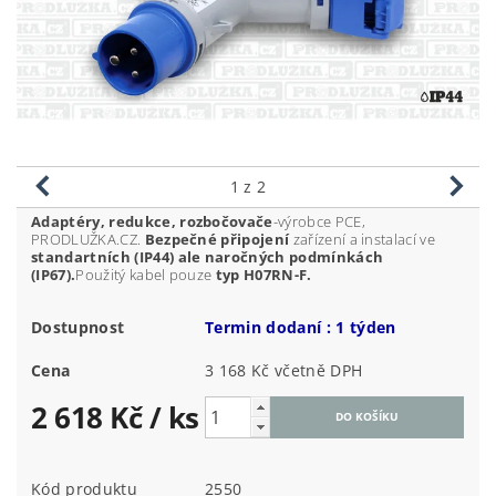
1
z 2
Adaptéry, redukce, rozbočovače
-výrobce PCE,
PRODLUŽKA.CZ.
Be
zpečné připojení
zařízení a instalací ve
standartních (IP44) ale naročných podmínkách
(IP67).
Použitý kabel pouze
typ H07RN-F.
Dostupnost
Termin dodaní : 1 týden
Cena
3 168 Kč včetně DPH
2 618 Kč
/ ks
Kód produktu
2550