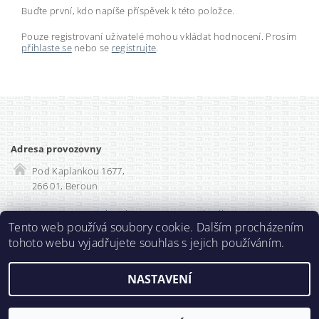
Buďte první, kdo napíše příspěvek k této položce.
Pouze registrovaní uživatelé mohou vkládat hodnocení. Prosím
přihlaste se
nebo se
registrujte
.
Adresa provozovny
Pod Kaplankou 1677,
266 01, Beroun
Rozvadec-shop.cz
|
SEO optimalizace
Tento web používá soubory cookie. Dalším procházením
tohoto webu vyjadřujete souhlas s jejich používáním.
2026 ©
Prodlužka.cz
, všechna práva vyhrazena
NASTAVENÍ
Vytvořil Shoptet