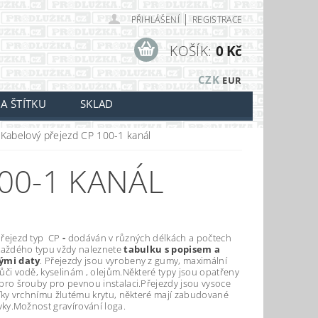
|
PŘIHLÁŠENÍ
REGISTRACE
KOŠÍK:
0 Kč
CZK
EUR
A ŠTÍTKU
SKLAD
Kabelový přejezd CP 100-1 kanál
00-1 KANÁL
řejezd typ CP
-
dodáván v různých délkách a počtech
každého typu vždy naleznete
tabulku s popisem
a
ými daty
. Přejezdy jsou vyrobeny z gumy, maximální
ůči vodě, kyselinám , olejům.Některé typy jsou opatřeny
pro šrouby pro pevnou instalaci.Přejezdy jsou vysoce
díky vrchnímu žlutému krytu, některé mají zabudované
rvky.Možnost gravírování loga.