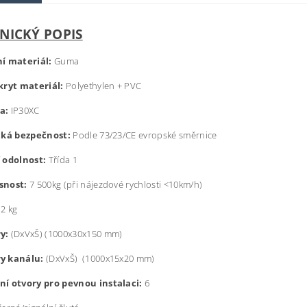
NICKÝ POPIS
í materiál:
Guma
kryt materiál:
Polyethylen + PVC
a:
IP30XC
cká bezpečnost:
Podle 73/23/CE evropské směrnice
 odolnost:
Třída 1
snost:
7 500kg (při nájezdové rychlosti <10km/h)
,2 kg
y:
(DxVxŠ) (1000x30x150 mm)
y kanálu:
(DxVxŠ) (1000x15x20 mm)
í otvory pro pevnou instalaci:
6