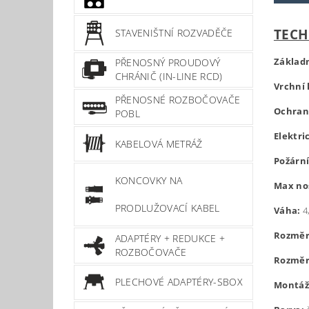
TECH
STAVENIŠTNÍ ROZVADĚČE
Základn
PŘENOSNÝ PROUDOVÝ
CHRÁNIČ (IN-LINE RCD)
Vrchní 
PŘENOSNÉ ROZBOČOVAČE
Ochran
POBL
Elektri
KABELOVÁ METRÁŽ
Požární
KONCOVKY NA
Max no
PRODLUŽOVACÍ KABEL
Váha:
4
Rozměr
ADAPTÉRY + REDUKCE +
ROZBOČOVAČE
Rozměr
PLECHOVÉ ADAPTÉRY-SBOX
Montážn