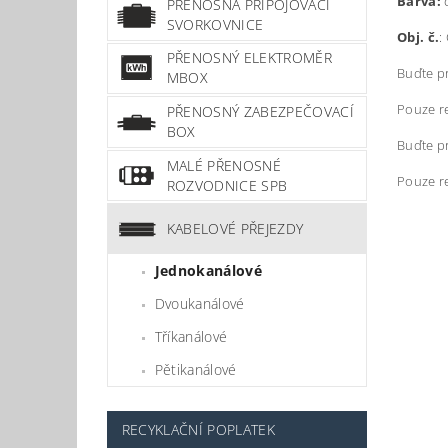
Barva:
č
PŘENOSNÁ PŘIPOJOVACÍ
SVORKOVNICE
Obj. č.
:
PŘENOSNÝ ELEKTROMĚR
Buďte pr
MBOX
Pouze re
PŘENOSNÝ ZABEZPEČOVACÍ
BOX
Buďte pr
MALÉ PŘENOSNÉ
Pouze r
ROZVODNICE SPB
KABELOVÉ PŘEJEZDY
Jednokanálové
Dvoukanálové
Tříkanálové
Pětikanálové
RECYKLAČNÍ POPLATEK