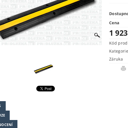
Dostupn
Cena
1 92
Kód prod
Kategori
Záruka
S
UZE
NOCENÍ