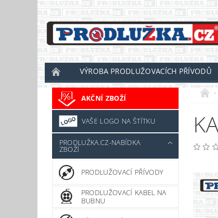
VÝROBA PRODLUŽOVACÍCH PŘÍVODŮ
AKČNÍ ZBOŽÍ
KA
VAŠE LOGO NA ŠTÍTKU
PRODLUŽKA.CZ-NABÍDKA
ZBOŽÍ
PRODLUŽOVACÍ PŘÍVODY
PRODLUŽOVACÍ KABEL NA
BUBNU