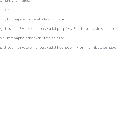
erná/signální žlutá
 CP 100
vní, kdo napíše příspěvek k této položce.
gistrovaní uživatelé mohou vkládat příspěvky. Prosím
přihlaste se
nebo 
vní, kdo napíše příspěvek k této položce.
egistrovaní uživatelé mohou vkládat hodnocení. Prosím
přihlaste se
nebo