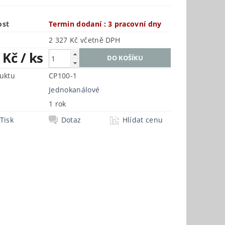
ost
Termin dodaní : 3 pracovní dny
2 327 Kč včetně DPH
3 Kč
/ ks
uktu
CP100-1
e
Jednokanálové
1 rok
Tisk
Dotaz
Hlídat cenu