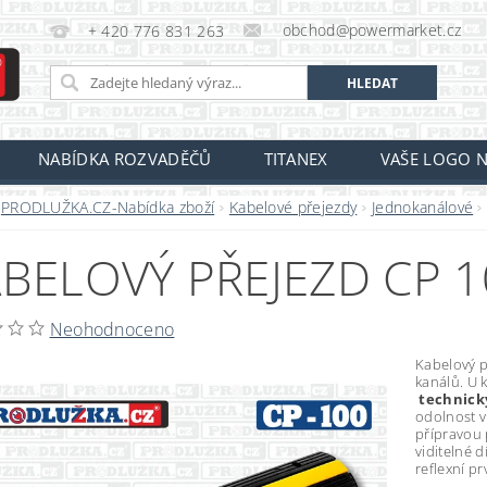
obchod@powermarket.cz
+ 420 776 831 263
NABÍDKA ROZVADĚČŮ
TITANEX
VAŠE LOGO N
PRODLUŽKA.CZ-Nabídka zboží
Kabelové přejezdy
Jednokanálové
BELOVÝ PŘEJEZD CP 1
Neohodnoceno
Kabelový p
kanálů. U 
technick
odolnost v
přípravou 
viditelné 
reflexní p