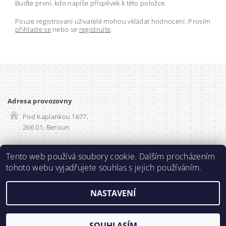
Buďte první, kdo napíše příspěvek k této položce.
Pouze registrovaní uživatelé mohou vkládat hodnocení. Prosím
přihlaste se
nebo se
registrujte
.
Adresa provozovny
Pod Kaplankou 1677,
266 01, Beroun
Rozvadec-shop.cz
|
SEO optimalizace
Tento web používá soubory cookie. Dalším procházením
tohoto webu vyjadřujete souhlas s jejich používáním.
2026 ©
Prodlužka.cz
, všechna práva vyhrazena
NASTAVENÍ
Vytvořil Shoptet
SOUHLASÍM