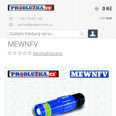
0 Kč
CZK
EUR
+ 420 776 831 263
obchod@powermarket.cz
MEWNFV
Neohodnoceno