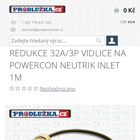
0 Kč
CZK
EUR
+ 420 776 831 263
obchod@powermarket.cz
REDUKCE 32A/3P VIDLICE NA
POWERCON NEUTRIK INLET
1M
Neohodnoceno