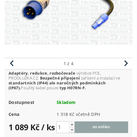
1
z 4
Adaptéry, redukce, rozbočovače
-výrobce PCE,
PRODLUŽKA.CZ.
Be
zpečné připojení
zařízení a instalací ve
standartních (IP44) ale naročných podmínkách
(IP67).
Použitý kabel pouze
typ H07RN-F.
Dostupnost
Skladem
Cena
1 318 Kč včetně DPH
1 089 Kč
/ ks