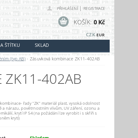
|
PŘIHLÁŠENÍ
REGISTRACE
KOŠÍK:
0 Kč
CZK
EUR
A ŠTÍTKU
SKLAD
těním (typ AB)
Zásuvková kombinace ZK11-402AB
 ZK11-402AB
kombinace- řady "ZK" materiál plast, vysoká odolnost
tě a nárazu, povětrnostním vlivům, UV záření, ozonu a
mikálií, krytí IP 54 (na požádání lze vyrobit i s skříň s
pněm krytí)
ost
Skladem