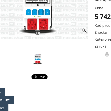
Cena
5 74
Kód prod
Značka
Kategori
Záruka
S
METRY
UZE