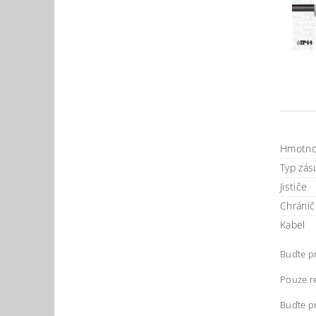
Hmotno
Typ zásu
Jističe
Chránič
Kabel
Buďte pr
Pouze re
Buďte pr