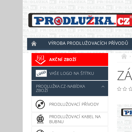
VÝROBA PRODLUŽOVACÍCH PŘÍVODŮ
AKČNÍ ZBOŽÍ
ZÁ
VAŠE LOGO NA ŠTÍTKU
PRODLUŽKA.CZ-NABÍDKA
ZBOŽÍ
PRODLUŽOVACÍ PŘÍVODY
PRODLUŽOVACÍ KABEL NA
BUBNU