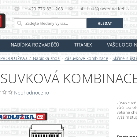
obchod@powermarket.cz
+ 420 776 831 263
NABÍDKA ROZVADĚČŮ
TITANEX
VAŠE LOGO N
PRODLUŽKA.CZ-Nabídka zboží
Zásuvkové kombinace
Skříně s jiš
SUVKOVÁ KOMBINACE
Neohodnoceno
zásuvkové 
vůči teplo
většině che
vyšším stu
Dostupn