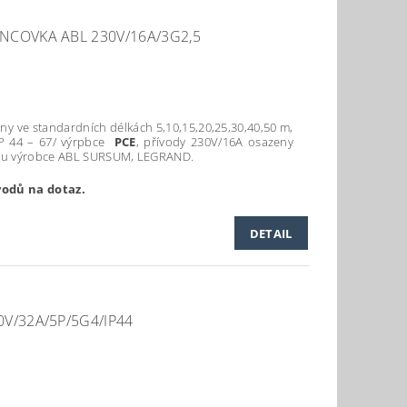
NCOVKA ABL 230V/16A/3G2,5
ny ve standardních délkách 5,10,15,20,25,30,40,50 m,
IP 44 – 67/ výrpbce
PCE
, přívody 230V/16A osazeny
kou výrobce ABL SURSUM, LEGRAND.
vodů na dotaz.
DETAIL
V/32A/5P/5G4/IP44