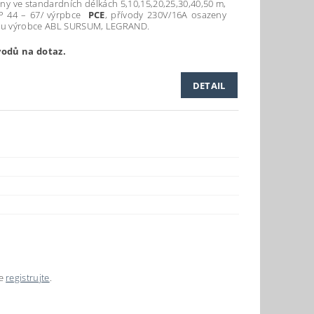
ny ve standardních délkách 5,10,15,20,25,30,40,50 m,
IP 44 – 67/ výrpbce
PCE
, přívody 230V/16A osazeny
kou výrobce ABL SURSUM, LEGRAND.
vodů na dotaz.
DETAIL
se
registrujte
.