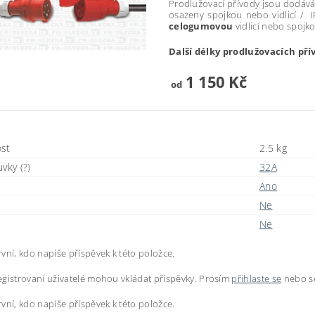
Prodlužovací přívody jsou dodává
osazeny spojkou nebo vidlicí / 
celogumovou
vidlicí nebo spoj
Další délky prodlužovacích pří
1 150 Kč
od
st
2.5 kg
vky (?)
32A
Ano
Ne
Ne
vní, kdo napíše příspěvek k této položce.
gistrovaní uživatelé mohou vkládat příspěvky. Prosím
přihlaste se
nebo 
vní, kdo napíše příspěvek k této položce.