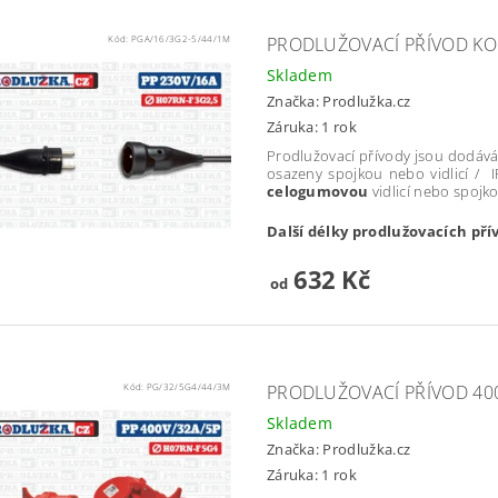
Kód:
PGA/16/3G2-5/44/1M
PRODLUŽOVACÍ PŘÍVOD KO
Skladem
Značka:
Prodlužka.cz
Záruka: 1 rok
Prodlužovací přívody jsou dodává
osazeny spojkou nebo vidlicí / 
celogumovou
vidlicí nebo spoj
Další délky prodlužovacích pří
632 Kč
od
Kód:
PG/32/5G4/44/3M
PRODLUŽOVACÍ PŘÍVOD 400
Skladem
Značka:
Prodlužka.cz
Záruka: 1 rok