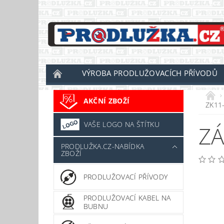
VÝROBA PRODLUŽOVACÍCH PŘÍVODŮ
AKČNÍ ZBOŽÍ
ZK11
VAŠE LOGO NA ŠTÍTKU
ZÁ
PRODLUŽKA.CZ-NABÍDKA
ZBOŽÍ
PRODLUŽOVACÍ PŘÍVODY
PRODLUŽOVACÍ KABEL NA
BUBNU