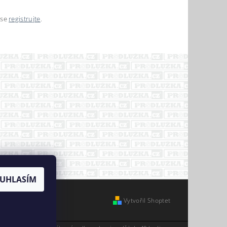
 se
registrujte
.
UHLASÍM
Vytvořil Shoptet