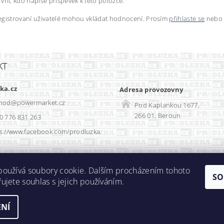
vní, kdo napíše příspěvek k této položce.
egistrovaní uživatelé mohou vkládat hodnocení. Prosím
přihlaste se
nebo
KT
ka.cz
Adresa provozovny
hod
@
powermarket.cz
Pod Kaplankou 1677,
266 01, Beroun
0 776 831 263
s://www.facebook.com/prodluzka.
Rozvadec-shop.cz
|
SEO optimalizace
používá soubory cookie. Dalším procházením tohoto
SO
ujete souhlas s jejich používáním.
NÍ