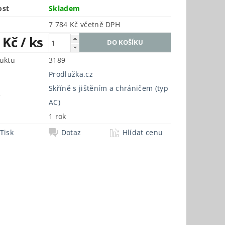
ost
Skladem
7 784 Kč včetně DPH
3 Kč
/ ks
uktu
3189
Prodlužka.cz
Skříně s jištěním a chráničem (typ
e
AC)
1 rok
Tisk
Dotaz
Hlídat cenu