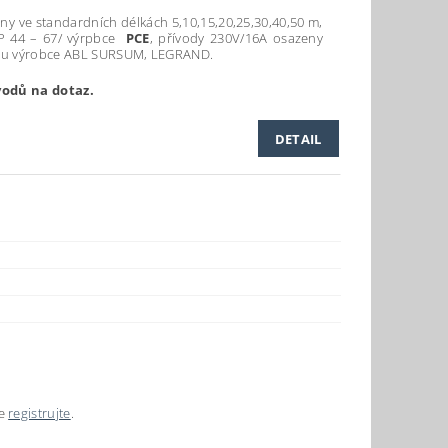
ny ve standardních délkách 5,10,15,20,25,30,40,50 m,
IP 44 – 67/ výrpbce
PCE
, přívody 230V/16A osazeny
kou výrobce ABL SURSUM, LEGRAND.
vodů na dotaz.
DETAIL
se
registrujte
.