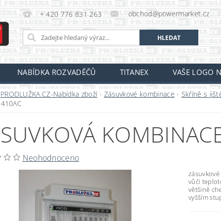
obchod@powermarket.cz
+ 420 776 831 263
NABÍDKA ROZVADĚČŮ
TITANEX
VAŠE LOGO N
PRODLUŽKA.CZ-Nabídka zboží
Zásuvkové kombinace
Skříně s jiš
-410AC
SUVKOVÁ KOMBINACE
Neohodnoceno
zásuvkové 
vůči teplo
většině che
vyšším stu