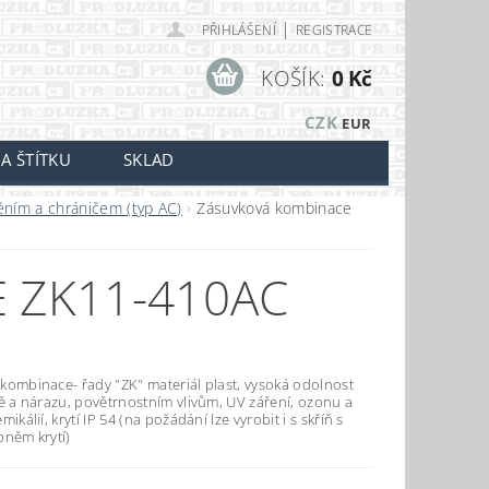
|
PŘIHLÁŠENÍ
REGISTRACE
KOŠÍK:
0 Kč
CZK
EUR
A ŠTÍTKU
SKLAD
těním a chráničem (typ AC)
Zásuvková kombinace
 ZK11-410AC
kombinace- řady "ZK" materiál plast, vysoká odolnost
tě a nárazu, povětrnostním vlivům, UV záření, ozonu a
mikálií, krytí IP 54 (na požádání lze vyrobit i s skříň s
pněm krytí)