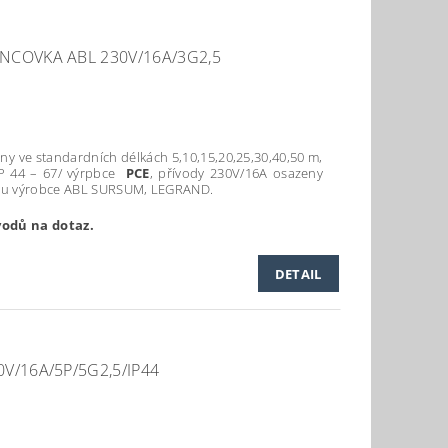
NCOVKA ABL 230V/16A/3G2,5
ny ve standardních délkách 5,10,15,20,25,30,40,50 m,
IP 44 – 67/ výrpbce
PCE
, přívody 230V/16A osazeny
kou výrobce ABL SURSUM, LEGRAND.
vodů na dotaz.
DETAIL
V/16A/5P/5G2,5/IP44