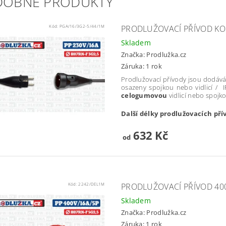
DOBNÉ PRODUKTY
Kód:
PGA/16/3G2-5/44/1M
PRODLUŽOVACÍ PŘÍVOD KO
Skladem
Značka:
Prodlužka.cz
Záruka: 1 rok
Prodlužovací přívody jsou dodává
osazeny spojkou nebo vidlicí / 
celogumovou
vidlicí nebo spoj
Další délky prodlužovacích pří
632 Kč
od
Kód:
2242/DEL1M
PRODLUŽOVACÍ PŘÍVOD 400
Skladem
Značka:
Prodlužka.cz
Záruka: 1 rok