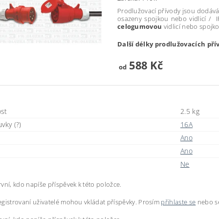
Prodlužovací přívody jsou dodává
osazeny spojkou nebo vidlicí / 
celogumovou
vidlicí nebo spoj
Další délky prodlužovacích pří
588 Kč
od
st
2.5 kg
vky (?)
16A
Ano
Ano
Ne
vní, kdo napíše příspěvek k této položce.
gistrovaní uživatelé mohou vkládat příspěvky. Prosím
přihlaste se
nebo 