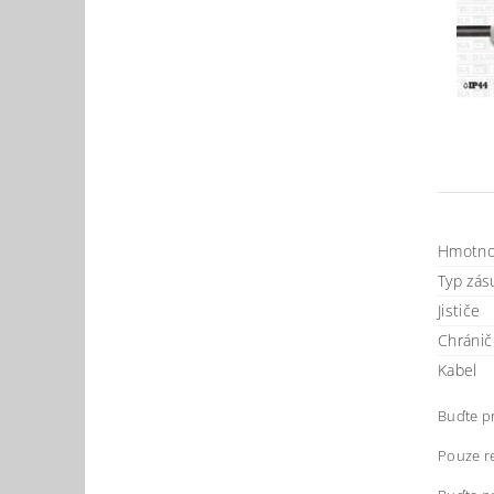
Hmotno
Typ zásu
Jističe
Chránič
Kabel
Buďte pr
Pouze re