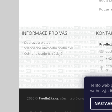
Buďte pr
Pouze r
INFORMACE PRO VÁS
KONTA
Doprava a platba
Prodluž
Všeobecné obchodní podmínky
obc
Ochrana osobních údajů.
+ 42
http
cz
Tento web 
webu vyjadř
2026 ©
Prodlužka.cz
, všechna práva vyhrazena
NASTAVE