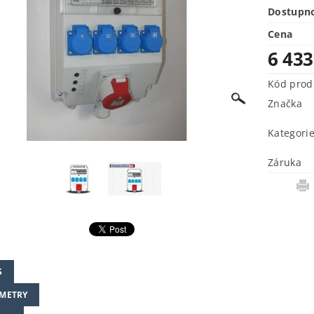
Dostupn
Cena
6 43
Kód prod
Značka
Kategori
Záruka
S
METRY