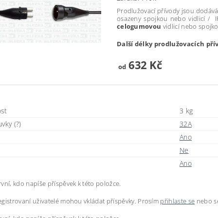
Prodlužovací přívody jsou dodává
osazeny spojkou nebo vidlicí / 
celogumovou
vidlicí nebo spoj
Další délky prodlužovacích pří
632 Kč
od
st
3 kg
vky (?)
32A
Ano
Ne
Ano
vní, kdo napíše příspěvek k této položce.
gistrovaní uživatelé mohou vkládat příspěvky. Prosím
přihlaste se
nebo 