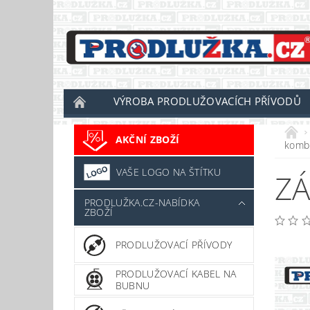
VÝROBA PRODLUŽOVACÍCH PŘÍVODŮ
AKČNÍ ZBOŽÍ
komb
VAŠE LOGO NA ŠTÍTKU
ZÁ
PRODLUŽKA.CZ-NABÍDKA
ZBOŽÍ
PRODLUŽOVACÍ PŘÍVODY
PRODLUŽOVACÍ KABEL NA
BUBNU