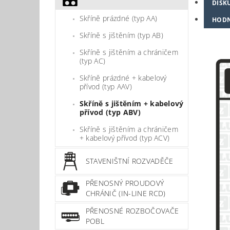
DISK
Skříně prázdné (typ AA)
HOD
Skříně s jištěním (typ AB)
Skříně s jištěním a chráničem
(typ AC)
Skříně prázdné + kabelový
přívod (typ AAV)
Skříně s jištěním + kabelový
přívod (typ ABV)
Skříně s jištěním a chráničem
+ kabelový přívod (typ ACV)
STAVENIŠTNÍ ROZVADĚČE
PŘENOSNÝ PROUDOVÝ
CHRÁNIČ (IN-LINE RCD)
PŘENOSNÉ ROZBOČOVAČE
POBL