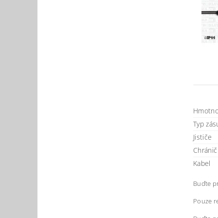
Hmotno
Typ zásu
Jističe
Chránič
Kabel
Buďte pr
Pouze re