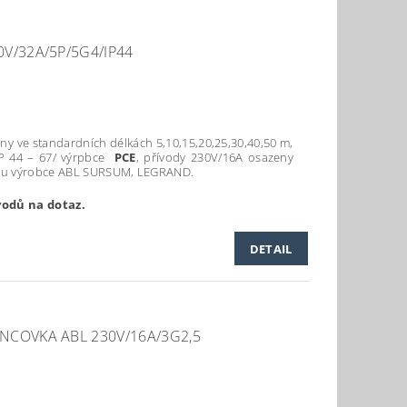
V/32A/5P/5G4/IP44
ny ve standardních délkách 5,10,15,20,25,30,40,50 m,
IP 44 – 67/ výrpbce
PCE
, přívody 230V/16A osazeny
kou výrobce ABL SURSUM, LEGRAND.
vodů na dotaz.
DETAIL
NCOVKA ABL 230V/16A/3G2,5