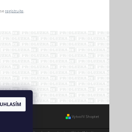
 se
registrujte
.
UHLASÍM
Vytvořil Shoptet