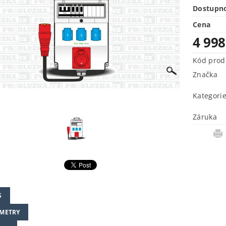
Dostupn
Cena
4 99
Kód prod
Značka
Kategori
Záruka
S
METRY