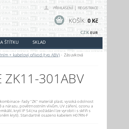
|
PŘIHLÁŠENÍ
REGISTRACE
KOŠÍK:
0 Kč
CZK
EUR
A ŠTÍTKU
SKLAD
těním + kabelový přívod (typ ABV)
Zásuvková
 ZK11-301ABV
kombinace- řady "ZK" materiál plast, vysoká odolnost
tě a nárazu, povětrnostním vlivům, UV záření, ozonu a
mikálií, krytí IP 54 (na požádání lze vyrobit i s skříň s
pněm krytí). Standartně osazeno kabelem H07RN-F