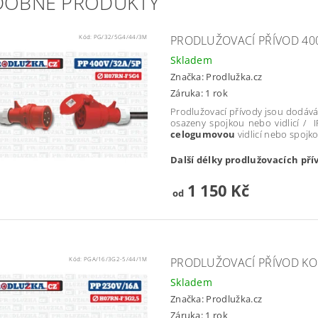
DOBNÉ PRODUKTY
Kód:
PG/32/5G4/44/3M
PRODLUŽOVACÍ PŘÍVOD 400
Skladem
Značka:
Prodlužka.cz
Záruka: 1 rok
Prodlužovací přívody jsou dodává
osazeny spojkou nebo vidlicí / 
celogumovou
vidlicí nebo spoj
Další délky prodlužovacích pří
1 150 Kč
od
Kód:
PGA/16/3G2-5/44/1M
PRODLUŽOVACÍ PŘÍVOD KO
Skladem
Značka:
Prodlužka.cz
Záruka: 1 rok