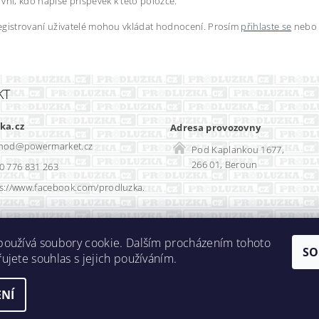
vní, kdo napíše příspěvek k této položce.
egistrovaní uživatelé mohou vkládat hodnocení. Prosím
přihlaste se
nebo
KT
ka.cz
Adresa provozovny
hod
@
powermarket.cz
Pod Kaplankou 1677,
266 01, Beroun
0 776 831 263
s://www.facebook.com/prodluzka.
Rozvadec-shop.cz
|
SEO optimalizace
používá soubory cookie. Dalším procházením tohoto
SO
ujete souhlas s jejich používáním.
NÍ