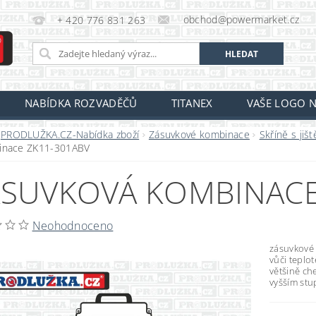
obchod@powermarket.cz
+ 420 776 831 263
NABÍDKA ROZVADĚČŮ
TITANEX
VAŠE LOGO N
PRODLUŽKA.CZ-Nabídka zboží
Zásuvkové kombinace
Skříně s jiš
inace ZK11-301ABV
SUVKOVÁ KOMBINACE
Neohodnoceno
zásuvkové 
vůči teplo
většině che
vyšším stu