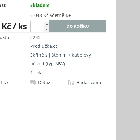
ost
Skladem
6 048 Kč včetně DPH
8 Kč
/ ks
uktu
3243
Prodlužka.cz
Skříně s jištěním + kabelový
e
přívod (typ ABV)
1 rok
Tisk
Dotaz
Hlídat cenu