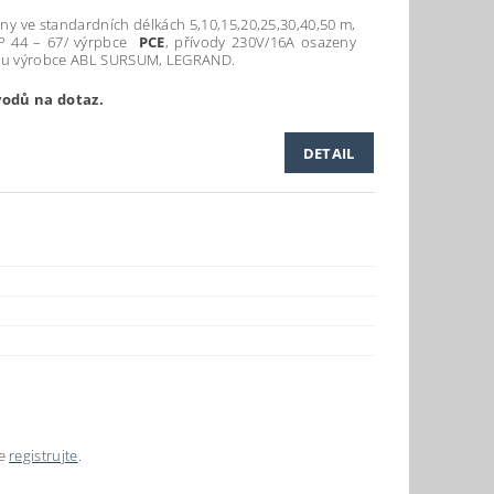
ny ve standardních délkách 5,10,15,20,25,30,40,50 m,
IP 44 – 67/ výrpbce
PCE
, přívody 230V/16A osazeny
kou výrobce ABL SURSUM, LEGRAND.
vodů na dotaz.
DETAIL
se
registrujte
.