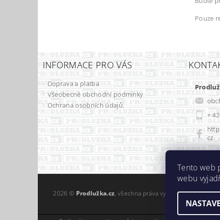
Buďte pr
Pouze r
INFORMACE PRO VÁS
KONTA
Doprava a platba
Prodluž
Všeobecné obchodní podmínky
obc
Ochrana osobních údajů.
+ 42
http
cz
Tento web 
webu vyjadř
2026 ©
Prodlužka.cz
, všechna práva vyhrazena
NASTAVE