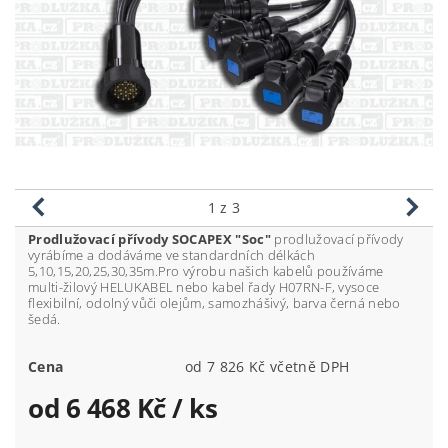
1
z 3
Prodlužovací přívody SOCAPEX "Soc"
prodlužovací přívody
vyrábíme a dodáváme ve standardních délkách
5,10,15,20,25,30,35m.Pro výrobu našich kabelů používáme
multi-žilový HELUKABEL nebo kabel řady H07RN-F, vysoce
flexibilní, odolný vůči olejům, samozhášivý, barva černá nebo
šedá.
Cena
od 7 826 Kč včetně DPH
od 6 468 Kč
/ ks