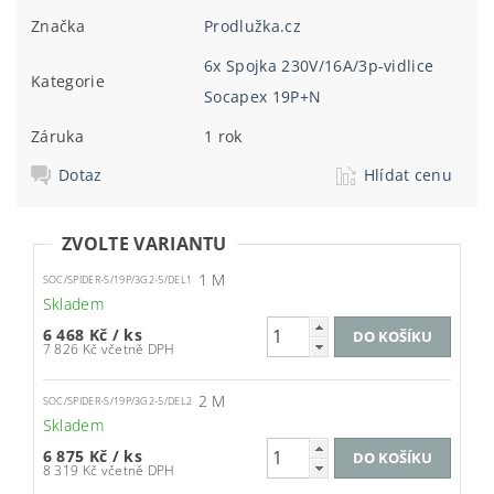
Značka
Prodlužka.cz
6x Spojka 230V/16A/3p-vidlice
Kategorie
Socapex 19P+N
Záruka
1 rok
Dotaz
Hlídat cenu
ZVOLTE VARIANTU
1 M
SOC/SPIDER-S/19P/3G2-5/DEL1
Skladem
6 468 Kč
/ ks
7 826 Kč včetně DPH
2 M
SOC/SPIDER-S/19P/3G2-5/DEL2
Skladem
6 875 Kč
/ ks
8 319 Kč včetně DPH