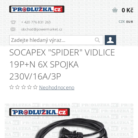
0 Kč
CZK
EUR
+ 420 776 831 263
obchod@powermarket.cz
SOCAPEX "SPIDER" VIDLICE
19P+N 6X SPOJKA
230V/16A/3P
Neohodnoceno