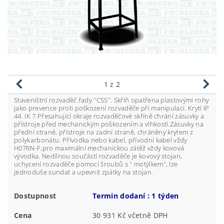
1
z 2
Staveništní rozvaděč řady "CSS". Skříň opatřena plastovými rohy
jako prevence proti poškození rozvaděče při manipulaci. Krytí IP
44. IK 7.Přesahující okraje rozvaděčové skříně chrání zásuvky a
přístroje před mechanickým poškozením a vlhkostí.Zásuvky na
přední straně, přístroje na zadní straně, chráněny krytem z
polykarbonátu. Přívodka nebo kabel, přívodní kabel vždy
H07RN-F,pro maximální mechanickou zátěž vždy kovová
vývodka. Nedílnou součástí rozvaděče je kovový stojan,
uchycení rozvaděče pomocí šroubů s " motýlkem", lze
jednoduše sundat a upevnit zpátky na stojan .
Dostupnost
Termin dodaní : 1 týden
Cena
30 931 Kč včetně DPH