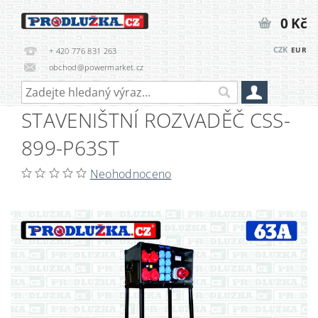
0 Kč
CZK
EUR
+ 420 776 831 263
obchod@powermarket.cz
STAVENIŠTNÍ ROZVADĚČ CSS-
899-P63ST
Neohodnoceno