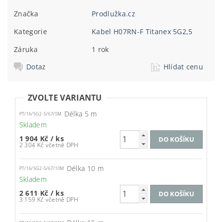
Značka
Prodlužka.cz
Kategorie
Kabel H07RN-F Titanex 5G2,5
Záruka
1 rok
Dotaz
Hlídat cenu
ZVOLTE VARIANTU
Délka 5 m
PT/16/5G2-5/67/5M
Skladem
1 904 Kč
/ ks
2 304 Kč včetně DPH
Délka 10 m
PT/16/5G2-5/67/10M
Skladem
2 611 Kč
/ ks
3 159 Kč včetně DPH