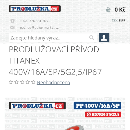
0 Kč
CZK
EUR
+ 420 776 831 263
obchod@powermarket.cz
PRODLUŽOVACÍ PŘÍVOD
TITANEX
400V/16A/5P/5G2,5/IP67
Neohodnoceno