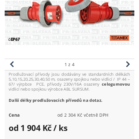
1
z 4
Prodlužovací přívody jsou dodávány ve standardních délkách
5,10,15,20,25,30,40,50 m, osazeny spojkou nebo vidlicí / IP 44 –
67/ výrpbce PCE, přívody 230V/16A osazeny
celogumovou
vidlicí nebo spojkou výrobce ABL SURSUM.
Další délky prodlužovacích přívodů na dotaz.
Cena
od 2 304 Kč včetně DPH
od 1 904 Kč
/ ks