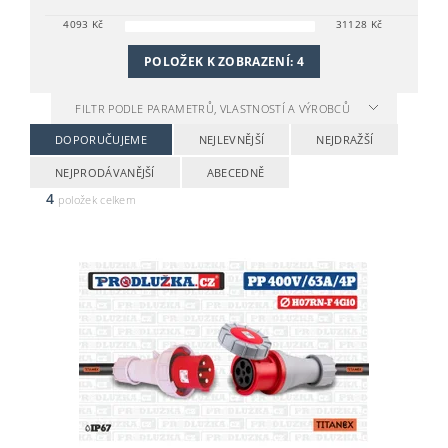
4093
Kč
31128
Kč
POLOŽEK K ZOBRAZENÍ:
4
FILTR PODLE PARAMETRŮ, VLASTNOSTÍ A VÝROBCŮ
DOPORUČUJEME
NEJLEVNĚJŠÍ
NEJDRAŽŠÍ
NEJPRODÁVANĚJŠÍ
ABECEDNĚ
4
položek celkem