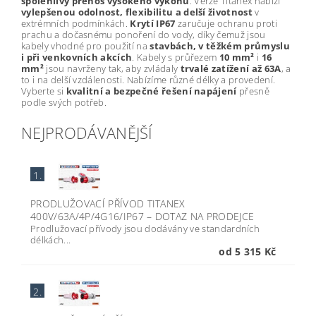
spolehlivý přenos vysokého výkonu
. Verze Titanex nabízí
vylepšenou odolnost, flexibilitu a delší životnost
v
extrémních podmínkách.
Krytí IP67
zaručuje ochranu proti
prachu a dočasnému ponoření do vody, díky čemuž jsou
kabely vhodné pro použití na
stavbách, v těžkém průmyslu
i při venkovních akcích
. Kabely s průřezem
10 mm²
i
16
mm²
jsou navrženy tak, aby zvládaly
trvalé zatížení až 63A
, a
to i na delší vzdálenosti. Nabízíme různé délky a provedení.
Vyberte si
kvalitní a bezpečné řešení napájení
přesně
podle svých potřeb.
NEJPRODÁVANĚJŠÍ
1.
PRODLUŽOVACÍ PŘÍVOD TITANEX
400V/63A/4P/4G16/IP67
–
DOTAZ NA PRODEJCE
Prodlužovací přívody jsou dodávány ve standardních
délkách...
od 5 315 Kč
2.