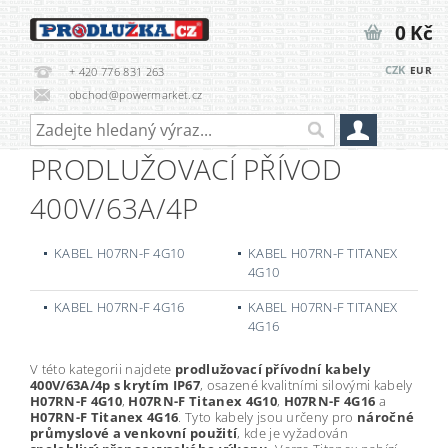
0 Kč
CZK
EUR
+ 420 776 831 263
obchod@powermarket.cz
PRODLUŽOVACÍ PŘÍVOD
400V/63A/4P
KABEL H07RN-F 4G10
KABEL H07RN-F TITANEX
4G10
KABEL H07RN-F 4G16
KABEL H07RN-F TITANEX
4G16
V této kategorii najdete
prodlužovací přívodní kabely
400V/63A/4p s krytím IP67
, osazené kvalitními silovými kabely
H07RN-F 4G10
,
H07RN-F Titanex 4G10
,
H07RN-F 4G16
a
H07RN-F Titanex 4G16
. Tyto kabely jsou určeny pro
náročné
průmyslové a venkovní použití
, kde je vyžadován