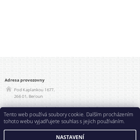
Adresa provozovny
Pod Kaplankou 1677,
266 01, Beroun
Rozvadec-shop.cz
|
SEO optimalizace
Tento web používá soubory cookie. Dalším procházením
tohoto webu vyjadřujete souhlas s jejich používáním.
2026 ©
Prodlužka.cz
, všechna práva vyhrazena
NASTAVENÍ