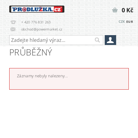
0 Kč
CZK
EUR
+ 420 776 831 263
obchod@powermarket.cz
PRŮBĚŽNÝ
Záznamy nebyly nalezeny...