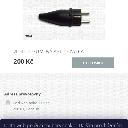
VIDILICE GUMOVÁ ABL 230V/16A
200 Kč
Adresa provozovny
Pod Kaplankou 1677,
266 01, Beroun
Rozvadec-shop.cz
|
SEO optimalizace
Tento web používá soubory cookie. Dalším procházením