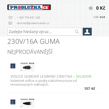
0 Kč
CZK
EUR
+ 420 776 831 263
obchod@powermarket.cz
230V/16A GUMA
NEJPRODÁVANĚJŠÍ
1.
VIDLICE GUMOVÁ LEGRAND 230V/16A
–
SKLADEM
Kabelové vidlice a spojky-nabízíme pouze od
renomovaných světových...
157 Kč
2.