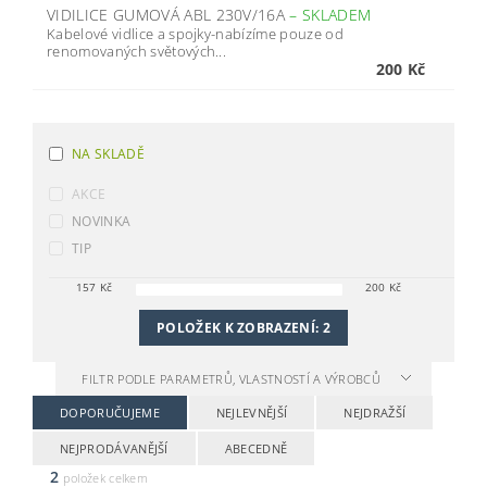
VIDILICE GUMOVÁ ABL 230V/16A
–
SKLADEM
Kabelové vidlice a spojky-nabízíme pouze od
renomovaných světových...
200 Kč
NA SKLADĚ
AKCE
NOVINKA
TIP
157
Kč
200
Kč
POLOŽEK K ZOBRAZENÍ:
2
FILTR PODLE PARAMETRŮ, VLASTNOSTÍ A VÝROBCŮ
DOPORUČUJEME
NEJLEVNĚJŠÍ
NEJDRAŽŠÍ
NEJPRODÁVANĚJŠÍ
ABECEDNĚ
2
položek celkem