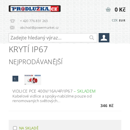
0 Kč
CZK
EUR
+ 420 776 831 263
obchod@powermarket.cz
KRYTÍ IP67
NEJPRODÁVANĚJŠÍ
1.
VIDLICE PCE 400V/16A/4P/IP67
–
SKLADEM
Kabelové vidlice a spojky-nabízíme pouze od
renomovaných světových...
346 Kč
NA SKLADĚ