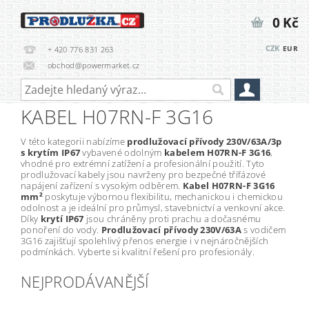
0 Kč
CZK
EUR
+ 420 776 831 263
obchod@powermarket.cz
KABEL H07RN-F 3G16
V této kategorii nabízíme
prodlužovací přívody 230V/63A/3p
s krytím IP67
vybavené odolným
kabelem H07RN-F 3G16
,
vhodné pro extrémní zatížení a profesionální použití. Tyto
prodlužovací kabely jsou navrženy pro bezpečné třífázové
napájení zařízení s vysokým odběrem.
Kabel H07RN-F 3G16
mm²
poskytuje výbornou flexibilitu, mechanickou i chemickou
odolnost a je ideální pro průmysl, stavebnictví a venkovní akce.
Díky
krytí IP67
jsou chráněny proti prachu a dočasnému
ponoření do vody.
Prodlužovací přívody 230V/63A
s vodičem
3G16 zajišťují spolehlivý přenos energie i v nejnáročnějších
podmínkách. Vyberte si kvalitní řešení pro profesionály.
NEJPRODÁVANĚJŠÍ