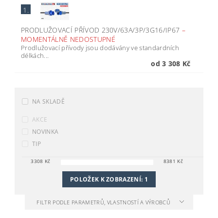
1.
PRODLUŽOVACÍ PŘÍVOD 230V/63A/3P/3G16/IP67
–
MOMENTÁLNĚ NEDOSTUPNÉ
Prodlužovací přívody jsou dodávány ve standardních
délkách...
od 3 308 Kč
NA SKLADĚ
AKCE
NOVINKA
TIP
3308
Kč
8381
Kč
POLOŽEK K ZOBRAZENÍ:
1
FILTR PODLE PARAMETRŮ, VLASTNOSTÍ A VÝROBCŮ