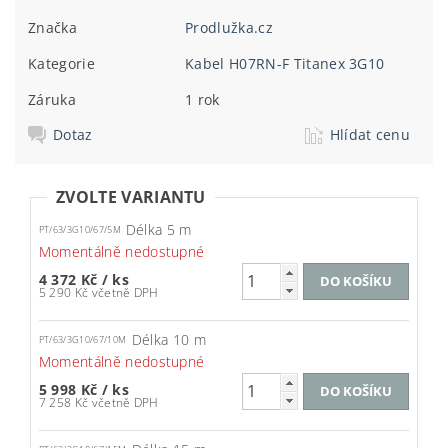
Značka
Prodlužka.cz
Kategorie
Kabel H07RN-F Titanex 3G10
Záruka
1 rok
Dotaz
Hlídat cenu
ZVOLTE VARIANTU
Délka 5 m
PT/63/3G10/67/5M
Momentálně nedostupné
4 372 Kč
/ ks
5 290 Kč včetně DPH
Délka 10 m
PT/63/3G10/67/10M
Momentálně nedostupné
5 998 Kč
/ ks
7 258 Kč včetně DPH