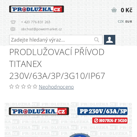
0 Kč
CZK
EUR
+ 420 776 831 263
obchod@powermarket.cz
PRODLUŽOVACÍ PŘÍVOD
TITANEX
230V/63A/3P/3G10/IP67
Neohodnoceno