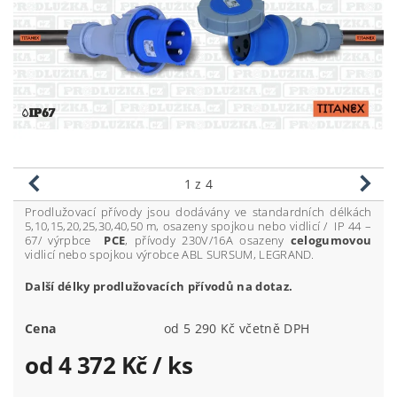
1
z 4
Prodlužovací přívody jsou dodávány ve standardních délkách
5,10,15,20,25,30,40,50 m, osazeny spojkou nebo vidlicí / IP 44 –
67/ výrpbce
PCE
, přívody 230V/16A osazeny
celogumovou
vidlicí nebo spojkou výrobce ABL SURSUM, LEGRAND.
Další délky prodlužovacích přívodů na dotaz.
Cena
od 5 290 Kč včetně DPH
od 4 372 Kč
/ ks