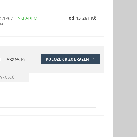
od 13 261 Kč
5/IP67
–
SKLADEM
ách...
53865
Kč
POLOŽEK K ZOBRAZENÍ:
1
 VÝROBCŮ