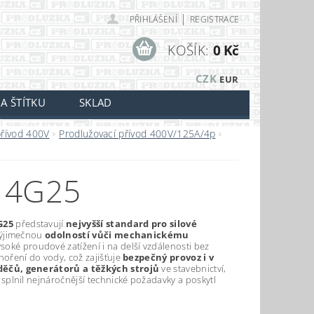
|
PŘIHLÁŠENÍ
REGISTRACE
KOŠÍK:
0 Kč
CZK
EUR
A ŠTÍTKU
SKLAD
přívod 400V
Prodlužovací přívod 400V/125A/4p
 4G25
G25
představují
nejvyšší standard pro silové
výjimečnou
odolností vůči mechanickému
soké proudové zatížení i na delší vzdálenosti bez
ření do vody, což zajišťuje
bezpečný provoz i v
děčů, generátorů a těžkých strojů
ve stavebnictví,
y splnil nejnáročnější technické požadavky a poskytl