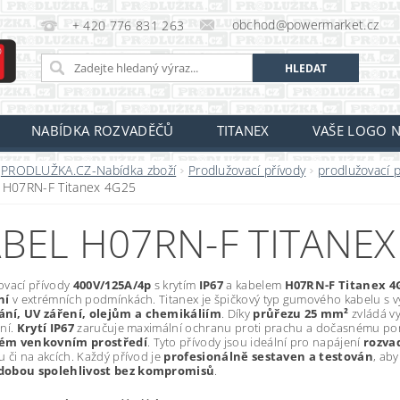
obchod@powermarket.cz
+ 420 776 831 263
NABÍDKA ROZVADĚČŮ
TITANEX
VAŠE LOGO N
PRODLUŽKA.CZ-Nabídka zboží
Prodlužovací přívody
prodlužovací 
 H07RN-F Titanex 4G25
BEL H07RN-F TITANEX
ovací přívody
400V/125A/4p
s krytím
IP67
a kabelem
H07RN-F Titanex 4
ní
v extrémních podmínkách. Titanex je špičkový typ gumového kabelu s 
í, UV záření, olejům a chemikáliím
. Díky
průřezu 25 mm²
zvládá vy
ní.
Krytí IP67
zaručuje maximální ochranu proti prachu a dočasnému pono
ém venkovním prostředí
. Tyto přívody jsou ideální pro napájení
rozva
 či na akcích. Každý přívod je
profesionálně sestaven a testován
, ab
dobou spolehlivost bez kompromisů
.