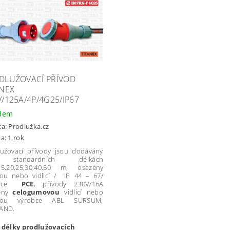
DLUŽOVACÍ PŘÍVOD
ANEX
V/125A/4P/4G25/IP67
dem
ka:
Prodlužka.cz
a: 1 rok
lužovací přívody jsou dodávány
standardních délkách
,15,20,25,30,40,50 m, osazeny
kou nebo vidlicí / IP 44 – 67/
pbce
PCE
, přívody 230V/16A
eny
celogumovou
vidlicí nebo
jkou výrobce ABL SURSUM,
AND.
í délky prodlužovacích