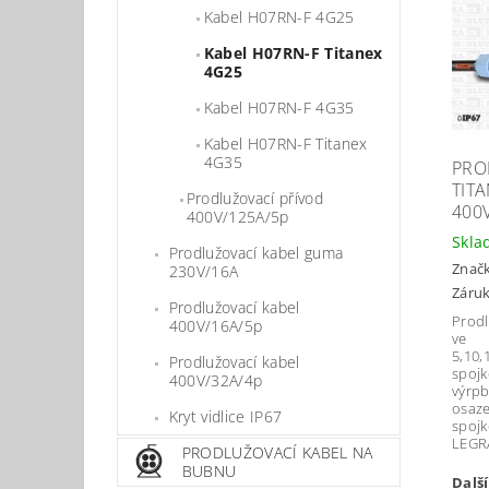
Kabel H07RN-F 4G25
Kabel H07RN-F Titanex
4G25
Kabel H07RN-F 4G35
Kabel H07RN-F Titanex
4G35
PRO
TIT
Prodlužovací přívod
400
400V/125A/5p
Skla
Prodlužovací kabel guma
Znač
230V/16A
Záruk
Prodlužovací kabel
Prod
400V/16A/5p
ve 
5,10
Prodlužovací kabel
spoj
400V/32A/4p
výr
osaz
Kryt vidlice IP67
spo
LEGR
PRODLUŽOVACÍ KABEL NA
BUBNU
Dalš