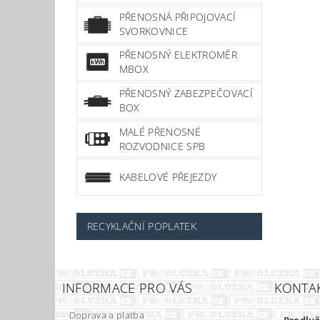
PŘENOSNÁ PŘIPOJOVACÍ
SVORKOVNICE
PŘENOSNÝ ELEKTROMĚR
MBOX
PŘENOSNÝ ZABEZPEČOVACÍ
BOX
MALÉ PŘENOSNÉ
ROZVODNICE SPB
KABELOVÉ PŘEJEZDY
RECYKLAČNÍ POPLATEK
INFORMACE PRO VÁS
KONTA
Doprava a platba