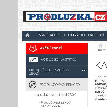
VÝROBA PRODLUŽOVACÍCH PŘÍVODŮ
AKČNÍ ZBOŽÍ
Kabel
VAŠE LOGO NA ŠTÍTKU
KA
PRODLUŽKA.CZ-NABÍDKA
ZBOŽÍ
Prodluž
připoje
namáhán
PRODLUŽOVACÍ PŘÍVODY
přehřívá
náročn
prodlužovací přívod 230V
průmyslu
dlouho
Prodlužovací přívod
230V/16A/3p