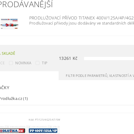
PRODÁVANĚJŠÍ
PRODLUŽOVACÍ PŘÍVOD TITANEX 400V/125A/4P/4G2
Prodlužovací přívody jsou dodávány ve standardních délk
 SKLADĚ
13261
Kč
KCE
NOVINKA
TIP
FILTR PODLE PARAMETRŮ, VLASTNOSTÍ A
AČKY
rodlužka.cz
(1)
Kód:
PT/125/4G25/67/5M