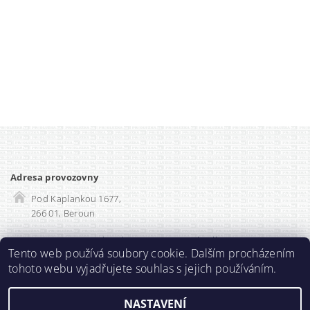
Adresa provozovny
Pod Kaplankou 1677,
266 01, Beroun
Rozvadec-shop.cz
|
SEO optimalizace
Tento web používá soubory cookie. Dalším procházením
tohoto webu vyjadřujete souhlas s jejich používáním.
2026 ©
Prodlužka.cz
, všechna práva vyhrazena
NASTAVENÍ