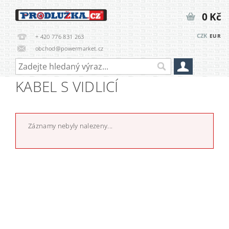
0 Kč
CZK
EUR
+ 420 776 831 263
obchod@powermarket.cz
KABEL S VIDLICÍ
Záznamy nebyly nalezeny...