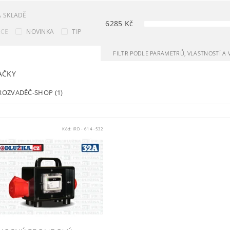
 SKLADĚ
6285
Kč
KCE
NOVINKA
TIP
FILTR PODLE PARAMETRŮ, VLASTNOSTÍ A
AČKY
ROZVADĚČ-SHOP
(1)
Kód:
IRD - 614 -532