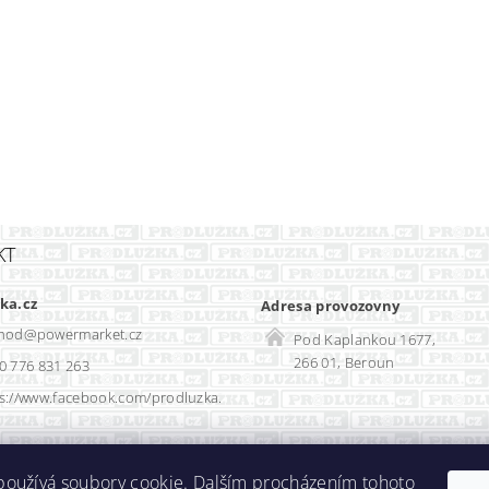
KT
ka.cz
Adresa provozovny
hod
@
powermarket.cz
Pod Kaplankou 1677,
266 01, Beroun
0 776 831 263
s://www.facebook.com/prodluzka.
Rozvadec-shop.cz
|
SEO optimalizace
používá soubory cookie. Dalším procházením tohoto