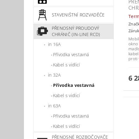
PŘE
CHR
STAVENIŠTNÍ ROZVADĚČE
Znač
PŘENOSNÝ PROUDOVÝ
Záruk
CHRÁNIČ (IN-LINE RCD)
Mobil
okno 
in 16A
madlo
kabe
Přívodka vestavná
proti
Kabel s vidlicí
in 32A
6 2
Přívodka vestavná
Kabel s vidlicí
in 63A
Přívodka vestavná
Kabel s vidlicí
PŘENOSNÉ ROZBOČOVAČE