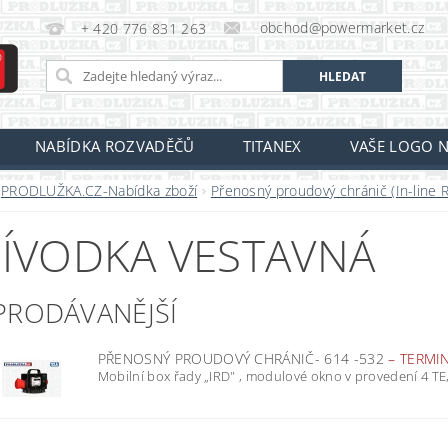
obchod@powermarket.cz
+ 420 776 831 263
NABÍDKA ROZVADĚČŮ
TITANEX
VAŠE LOGO N
PRODLUŽKA.CZ-Nabídka zboží
Přenosný proudový chránič (In-line 
ÍVODKA VESTAVNÁ
PRODÁVANĚJŠÍ
PŘENOSNÝ PROUDOVÝ CHRÁNIČ- 614 -532
–
TERMIN
Mobilní box řady „IRD" , modulové okno v provedení 4 TE, 