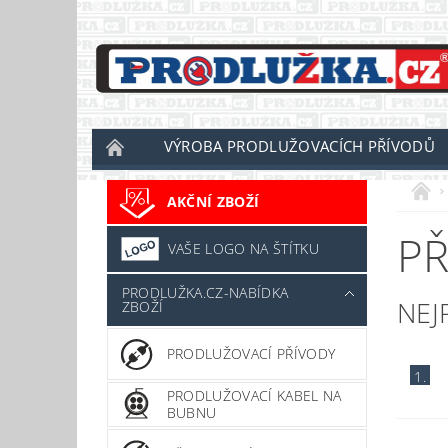
VÝROBA PRODLUŽOVACÍCH PŘÍVODŮ
AKČNÍ ZBOŽÍ
PŘ
VAŠE LOGO NA ŠTÍTKU
PRODLUŽKA.CZ-NABÍDKA
NEJ
ZBOŽÍ
PRODLUŽOVACÍ PŘÍVODY
1.
PRODLUŽOVACÍ KABEL NA
BUBNU