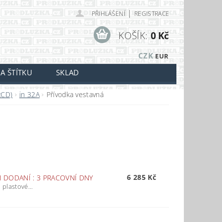
|
PŘIHLÁŠENÍ
REGISTRACE
KOŠÍK:
0 Kč
CZK
EUR
A ŠTÍTKU
SKLAD
RCD)
in 32A
Přívodka vestavná
6 285 Kč
 DODANÍ : 3 PRACOVNÍ DNY
plastové...