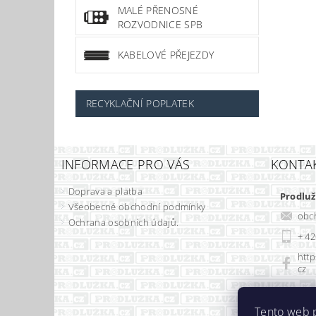
MALÉ PŘENOSNÉ
ROZVODNICE SPB
KABELOVÉ PŘEJEZDY
RECYKLAČNÍ POPLATEK
INFORMACE PRO VÁS
KONTA
Doprava a platba
Prodluž
Všeobecné obchodní podmínky
obc
Ochrana osobních údajů.
+ 42
http
cz
Tento web 