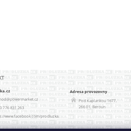
KT
ka.cz
Adresa provozovny
hod
@
powermarket.cz
Pod Kaplankou 1677,
266 01, Beroun
0 776 831 263
s://www.facebook.com/prodluzka.