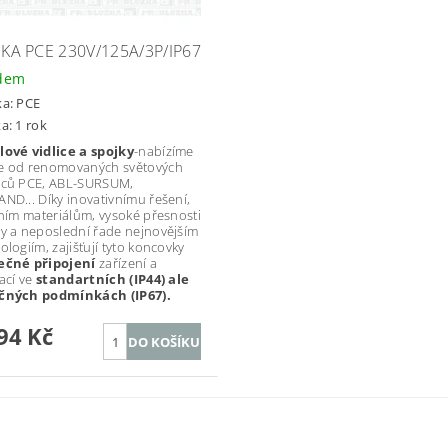
KA PCE 230V/125A/3P/IP67
dem
ka:
PCE
a: 1 rok
ové vidlice a spojky
-nabízíme
e od renomovaných světových
bců PCE, ABL-SURSUM,
ND... Díky inovativnímu řešení,
tním materiálům, vysoké přesnosti
y a neposlední řade nejnovějším
ologiím, zajišťují tyto koncovky
ečné připojení
zařízení a
lací ve
standartních (IP44) ale
čných podmínkách (IP67).
94 Kč