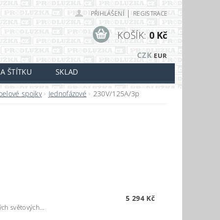
|
PŘIHLÁŠENÍ
REGISTRACE
KOŠÍK:
0 Kč
CZK
EUR
A ŠTÍTKU
SKLAD
belové spojky
Jednofázové
230V/125A/3p
5 294 Kč
ch světových...