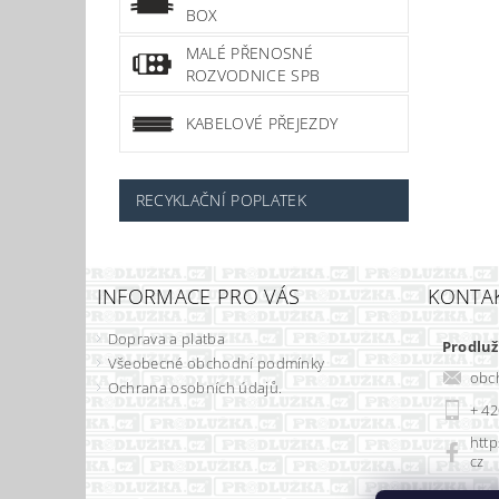
BOX
MALÉ PŘENOSNÉ
ROZVODNICE SPB
KABELOVÉ PŘEJEZDY
RECYKLAČNÍ POPLATEK
INFORMACE PRO VÁS
KONTA
Doprava a platba
Prodluž
Všeobecné obchodní podmínky
obc
Ochrana osobních údajů.
+ 42
http
cz