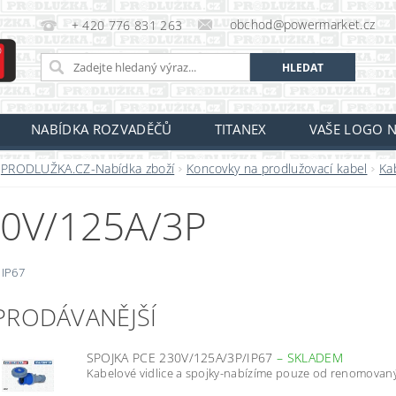
obchod@powermarket.cz
+ 420 776 831 263
NABÍDKA ROZVADĚČŮ
TITANEX
VAŠE LOGO N
PRODLUŽKA.CZ-Nabídka zboží
Koncovky na prodlužovací kabel
Ka
0V/125A/3P
 IP67
PRODÁVANĚJŠÍ
SPOJKA PCE 230V/125A/3P/IP67
–
SKLADEM
Kabelové vidlice a spojky-nabízíme pouze od renomovaný