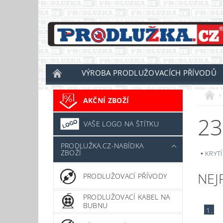
VÝROBA PRODLUŽOVACÍCH PŘÍVODŮ
AKČNÍ ZBOŽÍ
23
VAŠE LOGO NA ŠTÍTKU
PRODLUŽKA.CZ-NABÍDKA
ZBOŽÍ
KRYTÍ
NEJ
PRODLUŽOVACÍ PŘÍVODY
PRODLUŽOVACÍ KABEL NA
BUBNU
1.