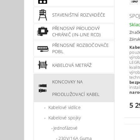
STAVENIŠTNÍ ROZVADĚČE
SPOJ
Skla
PŘENOSNÝ PROUDOVÝ
Znač
CHRÁNIČ (IN-LINE RCD)
Záruk
PŘENOSNÉ ROZBOČOVAČE
Kabel
POBL
pouz
výro
LEGRA
KABELOVÁ METRÁŽ
kvali
výrob
techn
KONCOVKY NA
bezp
insta
naro
PRODLUŽOVACÍ KABEL
5 2
Kabelové vidlice
Kabelové spojky
Jednofázové
230V/16A Guma