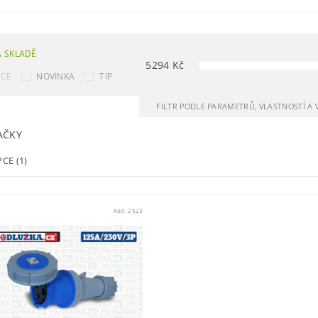
 SKLADĚ
5294
Kč
KCE
NOVINKA
TIP
FILTR PODLE PARAMETRŮ, VLASTNOSTÍ A
AČKY
PCE
(1)
Kód:
2523