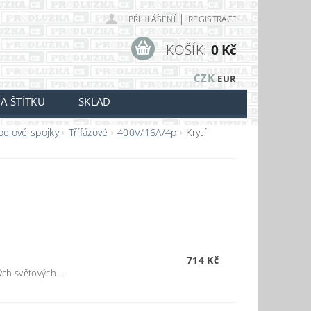
|
PŘIHLÁŠENÍ
REGISTRACE
KOŠÍK:
0 Kč
CZK
EUR
A ŠTÍTKU
SKLAD
belové spojky
Třífázové
400V/16A/4p
Krytí
714 Kč
ch světových...