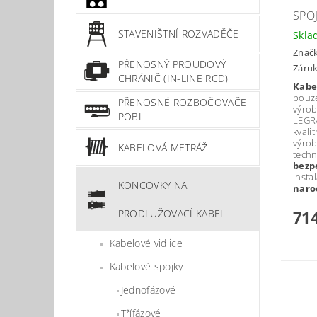
SPOJ
STAVENIŠTNÍ ROZVADĚČE
Skla
Znač
PŘENOSNÝ PROUDOVÝ
Záruk
CHRÁNIČ (IN-LINE RCD)
Kabel
pouz
PŘENOSNÉ ROZBOČOVAČE
výro
POBL
LEGRA
kvali
výrob
KABELOVÁ METRÁŽ
techn
bezp
insta
KONCOVKY NA
naro
PRODLUŽOVACÍ KABEL
714
Kabelové vidlice
Kabelové spojky
Jednofázové
Třífázové