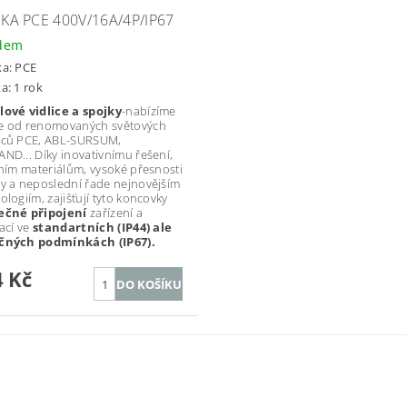
KA PCE 400V/16A/4P/IP67
dem
ka:
PCE
a: 1 rok
ové vidlice a spojky
-nabízíme
e od renomovaných světových
bců PCE, ABL-SURSUM,
ND... Díky inovativnímu řešení,
tním materiálům, vysoké přesnosti
y a neposlední řade nejnovějším
ologiím, zajišťují tyto koncovky
ečné připojení
zařízení a
lací ve
standartních (IP44) ale
čných podmínkách (IP67).
 Kč