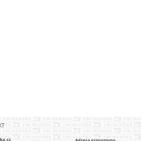
KT
ka.cz
Adresa provozovny