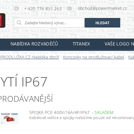
obchod@powermarket.cz
+ 420 776 831 263
NABÍDKA ROZVADĚČŮ
TITANEX
VAŠE LOGO N
PRODLUŽKA.CZ-Nabídka zboží
Koncovky na prodlužovací kabel
Ka
YTÍ IP67
PRODÁVANĚJŠÍ
SPOJKA PCE 400V/16A/4P/IP67
–
SKLADEM
Kabelové vidlice a spojky-nabízíme pouze od renomovaný