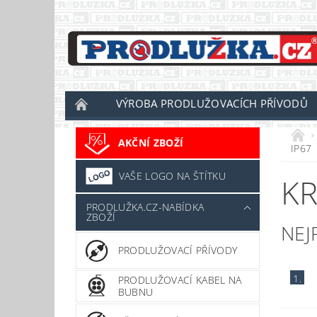
VÝROBA PRODLUŽOVACÍCH PŘÍVODŮ
AKČNÍ ZBOŽÍ
IP67
VAŠE LOGO NA ŠTÍTKU
KR
PRODLUŽKA.CZ-NABÍDKA
ZBOŽÍ
NEJ
PRODLUŽOVACÍ PŘÍVODY
1.
PRODLUŽOVACÍ KABEL NA
BUBNU