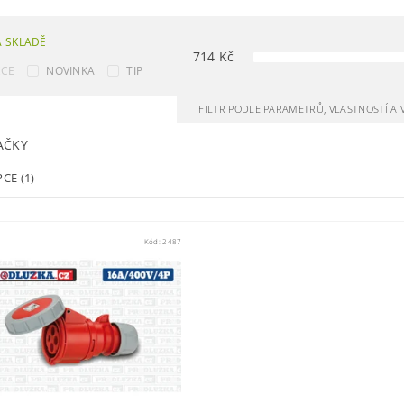
 SKLADĚ
714
Kč
KCE
NOVINKA
TIP
FILTR PODLE PARAMETRŮ, VLASTNOSTÍ A
AČKY
PCE
(1)
Kód:
2487