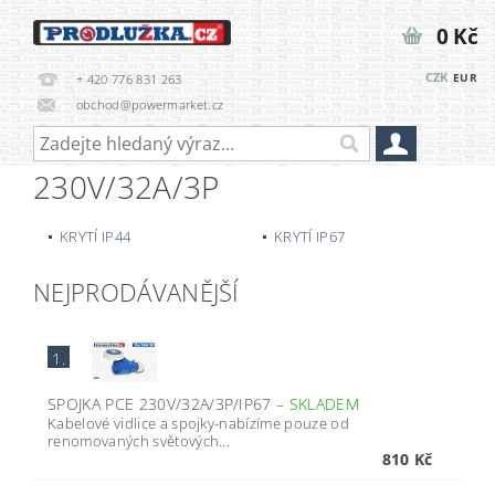
0 Kč
CZK
EUR
+ 420 776 831 263
obchod@powermarket.cz
230V/32A/3P
KRYTÍ IP44
KRYTÍ IP67
NEJPRODÁVANĚJŠÍ
1.
SPOJKA PCE 230V/32A/3P/IP67
–
SKLADEM
Kabelové vidlice a spojky-nabízíme pouze od
renomovaných světových...
810 Kč