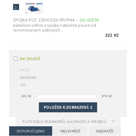
2.
SPOJKA PCE 230V/32A/3P/IP44
–
SKLADEM
Kabelové vidlice a spojky-nabízíme pouze od
renomovaných světových...
322 Kč
NA SKLADĚ
AKCE
NOVINKA
TIP
322
Kč
810
Kč
POLOŽEK K ZOBRAZENÍ:
2
FILTR PODLE PARAMETRŮ, VLASTNOSTÍ A VÝROBCŮ
DOPORUČUJEME
NEJLEVNĚJŠÍ
NEJDRAŽŠÍ