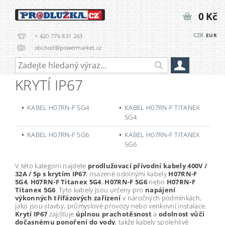
0 Kč
CZK
EUR
+ 420 776 831 263
obchod@powermarket.cz
KRYTÍ IP67
KABEL H07RN-F 5G4
KABEL H07RN-F TITANEX
5G4
KABEL H07RN-F 5G6
KABEL H07RN-F TITANEX
5G6
V této kategorii najdete
prodlužovací přívodní kabely 400V /
32A / 5p s krytím IP67
, osazené odolnými kabely
H07RN-F
5G4
,
H07RN-F Titanex 5G4
,
H07RN-F 5G6
nebo
H07RN-F
Titanex 5G6
. Tyto kabely jsou určeny pro
napájení
výkonných třífázových zařízení
v náročných podmínkách,
jako jsou stavby, průmyslové provozy nebo venkovní instalace.
Krytí IP67
zajišťuje
úplnou prachotěsnost
a
odolnost vůči
dočasnému ponoření do vody
, takže kabely spolehlivě