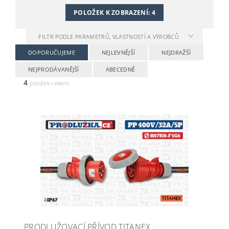
POLOŽEK K ZOBRAZENÍ:
4
FILTR PODLE PARAMETRŮ, VLASTNOSTÍ A VÝROBCŮ
DOPORUČUJEME
NEJLEVNĚJŠÍ
NEJDRAŽŠÍ
NEJPRODÁVANĚJŠÍ
ABECEDNĚ
4
položek celkem
PRODLUŽOVACÍ PŘÍVOD TITANEX