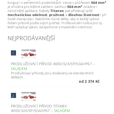
fungují i v extrémních podmínkách. Verze s průřezem
5G4 mm²
je vhodná pro běžné zatížení, zatímco
5G6 mm²
zvládne i
náročnější aplikace. Kabely
Titanex
pak přidávají vyšší
mechanickou odolnost
,
pružnost
a
dlouhou životnost
i při
časté manipulaci. Nabízíme různé délky, aby si každý vybral
řešení přesně podle svých potřeb. Profesionální volba pro ty,
kteří vyžadují výkon, bezpečnost a maximální odolnost.
NEJPRODÁVANĚJŠÍ
1.
PRODLUŽOVACÍ PŘÍVOD 400V/32A/5P/5G6/IP67
–
SKLADEM
Prodlužovací přívody jsou dodávány ve standardních
délkách...
od 2 374 Kč
2.
PRODLUŽOVACÍ PŘÍVOD TITANEX
400V/32A/5P/5G6/IP67
–
SKLADEM