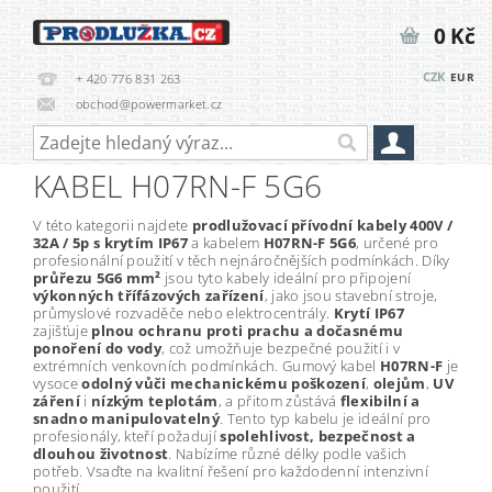
0 Kč
CZK
EUR
+ 420 776 831 263
obchod@powermarket.cz
KABEL H07RN-F 5G6
V této kategorii najdete
prodlužovací přívodní kabely 400V /
32A / 5p s krytím IP67
a kabelem
H07RN-F 5G6
, určené pro
profesionální použití v těch nejnáročnějších podmínkách. Díky
průřezu 5G6 mm²
jsou tyto kabely ideální pro připojení
výkonných třífázových zařízení
, jako jsou stavební stroje,
průmyslové rozvaděče nebo elektrocentrály.
Krytí IP67
zajišťuje
plnou ochranu proti prachu a dočasnému
ponoření do vody
, což umožňuje bezpečné použití i v
extrémních venkovních podmínkách. Gumový kabel
H07RN-F
je
vysoce
odolný vůči mechanickému poškození
,
olejům
,
UV
záření
i
nízkým teplotám
, a přitom zůstává
flexibilní a
snadno manipulovatelný
. Tento typ kabelu je ideální pro
profesionály, kteří požadují
spolehlivost, bezpečnost a
dlouhou životnost
. Nabízíme různé délky podle vašich
potřeb. Vsaďte na kvalitní řešení pro každodenní intenzivní
použití.