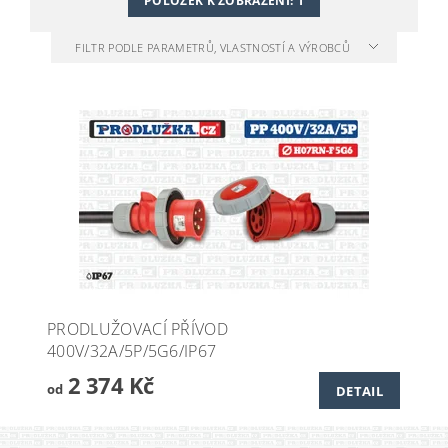
POLOŽEK K ZOBRAZENÍ:
1
FILTR PODLE PARAMETRŮ, VLASTNOSTÍ A VÝROBCŮ
PRODLUŽOVACÍ PŘÍVOD
400V/32A/5P/5G6/IP67
2 374 Kč
od
DETAIL