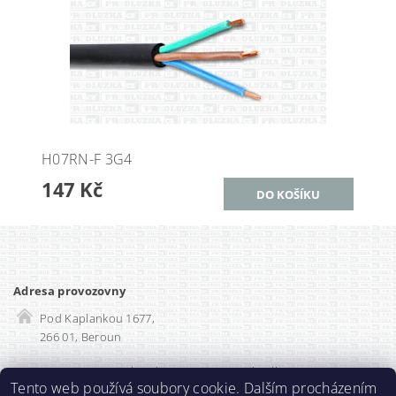
H07RN-F 3G4
147 Kč
Adresa provozovny
Pod Kaplankou 1677,
266 01, Beroun
Rozvadec-shop.cz
|
SEO optimalizace
Tento web používá soubory cookie. Dalším procházením