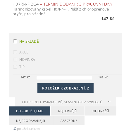
H07RN-F 3G4
–
TERMIN DODANÍ : 3 PRACOVNÍ DNY
Harmonizovaný kabel H07RN-F. Plášť z chloroprenové
pryže, pro středně...
147 Kč
NA SKLADĚ
AKCE
NOVINKA
TIP
147
Kč
162
Kč
POLOŽEK K ZOBRAZENÍ:
2
FILTR PODLE PARAMETRŮ, VLASTNOSTÍ A VÝROBCŮ
DOPORUČUJEME
NEJLEVNĚJŠÍ
NEJDRAŽŠÍ
NEJPRODÁVANĚJŠÍ
ABECEDNĚ
2
položek celkem