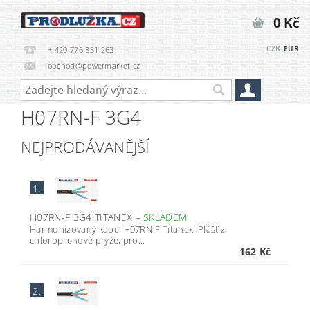
0 Kč
CZK
EUR
+ 420 776 831 263
obchod@powermarket.cz
H07RN-F 3G4
NEJPRODÁVANĚJŠÍ
1.
H07RN-F 3G4 TITANEX
–
SKLADEM
Harmonizovaný kabel H07RN-F Titanex. Plášť z
chloroprenové pryže, pro...
162 Kč
2.