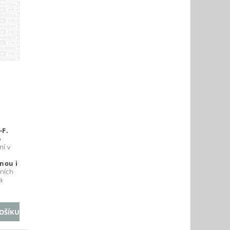
-F.
o
ní v
nou i
ních
a