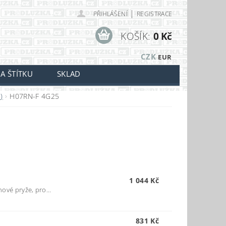
|
PŘIHLÁŠENÍ
REGISTRACE
KOŠÍK:
0 Kč
CZK
EUR
A ŠTÍTKU
SKLAD
)
H07RN-F 4G25
1 044 Kč
ové pryže, pro...
831 Kč