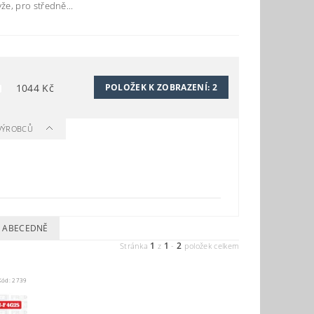
e, pro středně...
1044
Kč
POLOŽEK K ZOBRAZENÍ:
2
 VÝROBCŮ
ABECEDNĚ
1
1
2
Stránka
z
-
položek celkem
Kód:
2739