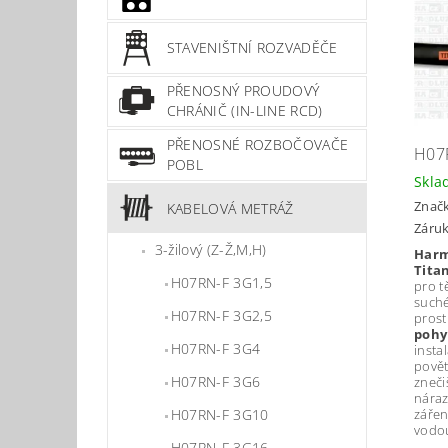
STAVENIŠTNÍ ROZVADĚČE
PŘENOSNÝ PROUDOVÝ
CHRÁNIČ (IN-LINE RCD)
PŘENOSNÉ ROZBOČOVAČE
H07
POBL
Skla
Znač
KABELOVÁ METRÁŽ
Záruk
3-žilový (Z-Ž,M,H)
Harm
Tita
H07RN-F 3G1,5
pro t
such
H07RN-F 3G2,5
prost
pohy
H07RN-F 3G4
insta
povět
H07RN-F 3G6
zneči
náraz
zářen
H07RN-F 3G10
vodo
H07RN-F 3G16