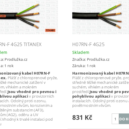
RN-F 4G25 TITANEX
H07RN-F 4G25
dem
Skladem
ka:
Prodlužka.cz
Značka:
Prodlužka.cz
a: 1 rok
Záruka: 1 rok
onizovaný kabel H07RN-F
Harmonizovaný kabel H07RN
nex.
Plášť z chloroprenové pryže,
Plášť z chloroprenové pryže, pr
ěžké mechanické zatížení v
středně těžké mechanické zatíže
ém, vlhkém a mokrém
suchém, vlhkém a mokrém
ředí.
Jsou vhodné pro pevnou i
prostředí.
Jsou vhodné pro pev
blivou aplikaci
v provizorních
pohyblivou aplikaci
v provizor
lacích. Odolný proti ozonu,
instalacích. Odolný proti ozonu 
rnostním vlivům, korozivním a
povětrnostním vlivům.
štěným substancím (AF3),
ům (AG2), oděru a UV
831 Kč
í.Vhodný k trvalé instalaci pod
u