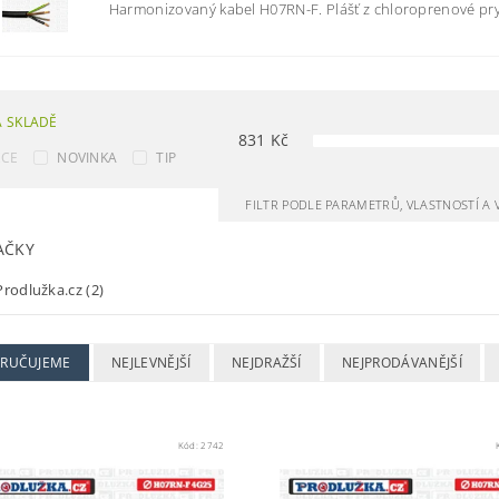
Harmonizovaný kabel H07RN-F. Plášť z chloroprenové pryž
 SKLADĚ
831
Kč
KCE
NOVINKA
TIP
FILTR PODLE PARAMETRŮ, VLASTNOSTÍ A
AČKY
rodlužka.cz
(2)
RUČUJEME
NEJLEVNĚJŠÍ
NEJDRAŽŠÍ
NEJPRODÁVANĚJŠÍ
Kód:
2742