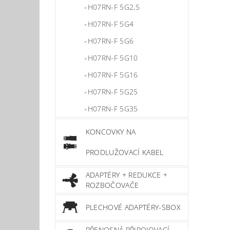
H07RN-F 5G2,5
H07RN-F 5G4
H07RN-F 5G6
H07RN-F 5G10
H07RN-F 5G16
H07RN-F 5G25
H07RN-F 5G35
KONCOVKY NA
PRODLUŽOVACÍ KABEL
ADAPTÉRY + REDUKCE +
ROZBOČOVAČE
PLECHOVÉ ADAPTÉRY-SBOX
PŘENOSNÁ PŘIPOJOVACÍ