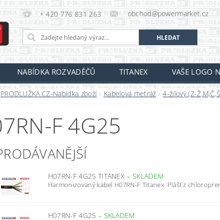
obchod@powermarket.cz
+ 420 776 831 263
NABÍDKA ROZVADĚČŮ
TITANEX
VAŠE LOGO N
PRODLUŽKA.CZ-Nabídka zboží
Kabelová metráž
4-žilový (Z-Ž,M,Č,Š
7RN-F 4G25
PRODÁVANĚJŠÍ
H07RN-F 4G25 TITANEX
–
SKLADEM
Harmonizovaný kabel H07RN-F Titanex. Plášť z chloropren
H07RN-F 4G25
–
SKLADEM