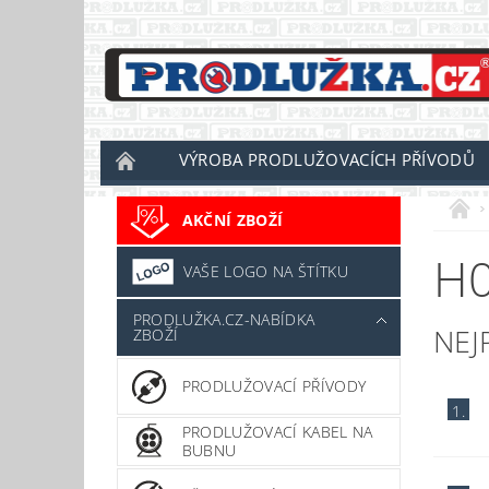
VÝROBA PRODLUŽOVACÍCH PŘÍVODŮ
AKČNÍ ZBOŽÍ
H0
VAŠE LOGO NA ŠTÍTKU
PRODLUŽKA.CZ-NABÍDKA
NEJ
ZBOŽÍ
PRODLUŽOVACÍ PŘÍVODY
1.
PRODLUŽOVACÍ KABEL NA
BUBNU