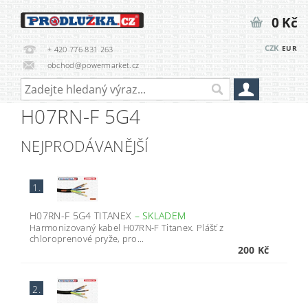
0 Kč
CZK
EUR
+ 420 776 831 263
obchod@powermarket.cz
H07RN-F 5G4
NEJPRODÁVANĚJŠÍ
1.
H07RN-F 5G4 TITANEX
–
SKLADEM
Harmonizovaný kabel H07RN-F Titanex. Plášť z
chloroprenové pryže, pro...
200 Kč
2.