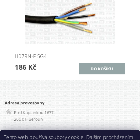
H07RN-F 5G4
186 Kč
Adresa provozovny
Pod Kaplankou 1677,
266 01, Beroun
Rozvadec-shop.cz
|
SEO optimalizace
Tento web používá soubory cookie. Dalším procházením