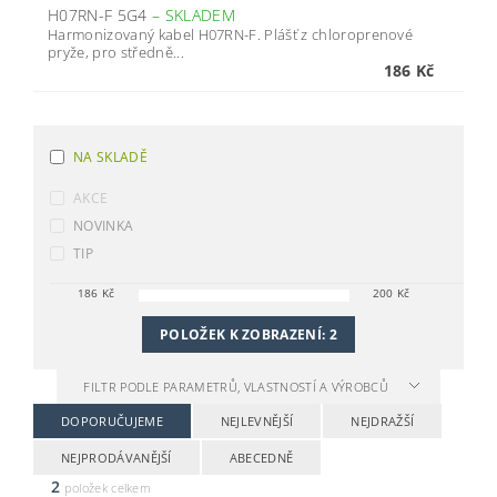
H07RN-F 5G4
–
SKLADEM
Harmonizovaný kabel H07RN-F. Plášť z chloroprenové
pryže, pro středně...
186 Kč
NA SKLADĚ
AKCE
NOVINKA
TIP
186
Kč
200
Kč
POLOŽEK K ZOBRAZENÍ:
2
FILTR PODLE PARAMETRŮ, VLASTNOSTÍ A VÝROBCŮ
DOPORUČUJEME
NEJLEVNĚJŠÍ
NEJDRAŽŠÍ
NEJPRODÁVANĚJŠÍ
ABECEDNĚ
2
položek celkem