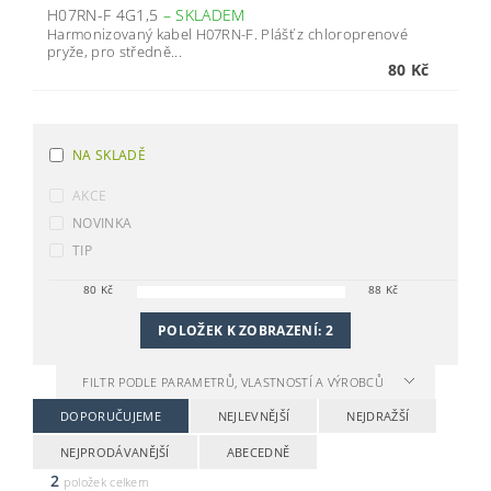
H07RN-F 4G1,5
–
SKLADEM
Harmonizovaný kabel H07RN-F. Plášť z chloroprenové
pryže, pro středně...
80 Kč
NA SKLADĚ
AKCE
NOVINKA
TIP
80
Kč
88
Kč
POLOŽEK K ZOBRAZENÍ:
2
FILTR PODLE PARAMETRŮ, VLASTNOSTÍ A VÝROBCŮ
DOPORUČUJEME
NEJLEVNĚJŠÍ
NEJDRAŽŠÍ
NEJPRODÁVANĚJŠÍ
ABECEDNĚ
2
položek celkem