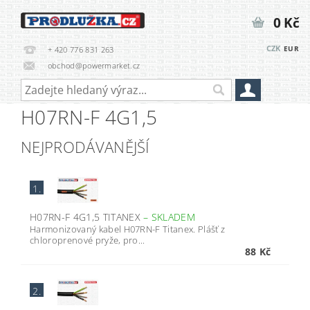
0 Kč
CZK
EUR
+ 420 776 831 263
obchod@powermarket.cz
H07RN-F 4G1,5
NEJPRODÁVANĚJŠÍ
1.
H07RN-F 4G1,5 TITANEX
–
SKLADEM
Harmonizovaný kabel H07RN-F Titanex. Plášť z
chloroprenové pryže, pro...
88 Kč
2.