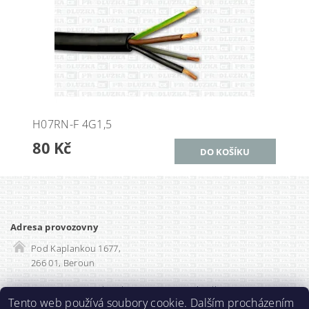
H07RN-F 4G1,5
80 Kč
Adresa provozovny
Pod Kaplankou 1677,
266 01, Beroun
Rozvadec-shop.cz
|
SEO optimalizace
Tento web používá soubory cookie. Dalším procházením