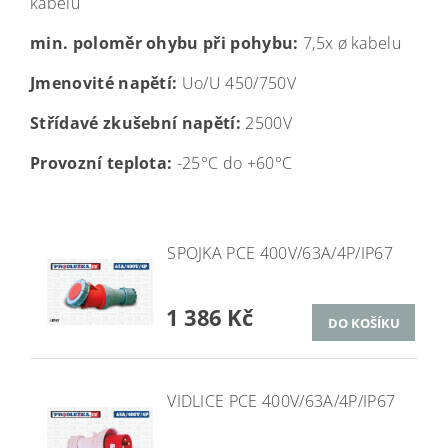
kabelu
min. poloměr ohybu při pohybu:
7,5x ø kabelu
Jmenovité napětí:
Uo/U 450/750V
Střídavé zkušební napětí:
2500V
Provozní teplota:
-25
°C
do +60
°C
SPOJKA PCE 400V/63A/4P/IP67
1 386 Kč
VIDLICE PCE 400V/63A/4P/IP67