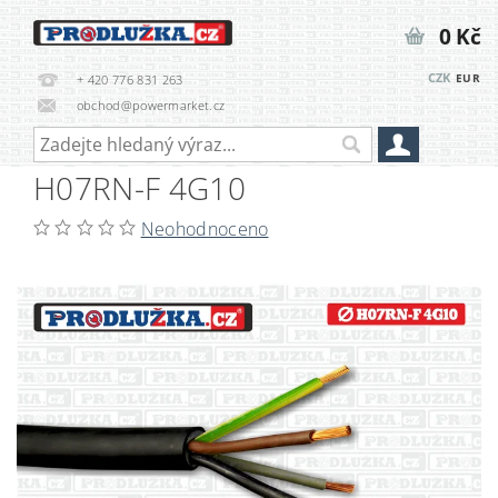
0 Kč
CZK
EUR
+ 420 776 831 263
obchod@powermarket.cz
H07RN-F 4G10
Neohodnoceno