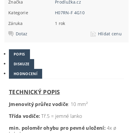
Značka
Prodlužka.cz
Kategorie
H07RN-F 4G10
Záruka
1 rok
Dotaz
Hlídat cenu
POPIS
DISKUZE
HODNOCENÍ
TECHNICKÝ POPIS
Jmenovitý průřez vodiče
: 10 mm
²
Třída vodiče:
Tř.5 = jemné lanko
min. poloměr ohybu pro pevné uložení:
4x ø