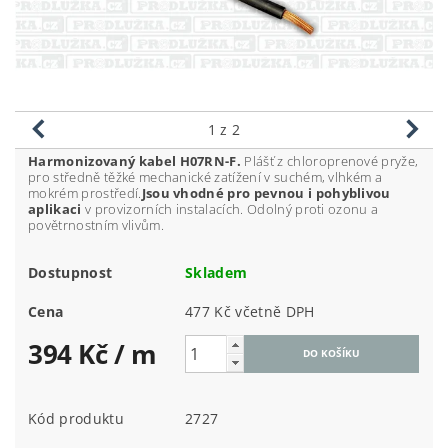
1
z 2
Harmonizovaný kabel H07RN-F.
Plášť z chloroprenové pryže,
pro středně těžké mechanické zatížení v suchém, vlhkém a
mokrém prostředí.
Jsou vhodné pro pevnou i pohyblivou
aplikaci
v provizorních instalacích. Odolný proti ozonu a
povětrnostním vlivům.
Dostupnost
Skladem
Cena
477 Kč včetně DPH
394 Kč
/ m
Kód produktu
2727